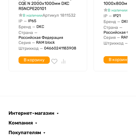
CQE N 2000х1000мм DKC
1000х800мм DK
R5NCPE20101
Арт
В наличии
Артикул
1811532
В наличии
IP
—
IP21
IP
—
IP65
Бренд
—
DKC
Бренд
—
DKC
Страна
—
Страна
—
Российская Фед
Серия
—
RAM blo
Российская Федерация
Серия
—
RAM block
Штрихкод
—
046
Штрихкод
—
04660241183908
В корзину
В корзину
Интернет-магазин
Компания
Покупателям