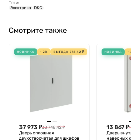
Теги:
Электрика
DKC
Смотрите также
НОВИНКА
- 2%
ВЫГОДА
775,42
₽
НОВИНКА
- 2%
37 973
₽
13 867
₽
38 748,42
₽
14 14
Дверь сплошная
Дверь внутрен
двухстворчатая для шкафов
навесных корп