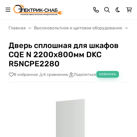
Темная 
Главная
Высоковольтное и щитовое оборудование
Щи
Дверь сплошная для шкафов
CQE N 2200х800мм DKC
R5NCPE2280
В избранное
К сравнению
Поделиться
НОВИНКА