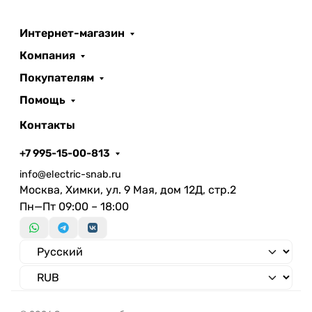
Конструкция экранирующей
решетки/растра
Интернет-магазин
Тип потолка
Компания
Класс пожароопасности
Покупателям
Вид/ марка материала
рассеивателя
Помощь
Контакты
+7 995-15-00-813
info@electric-snab.ru
Москва, Химки, ул. 9 Мая, дом 12Д, стр.2
Пн—Пт 09:00 – 18:00