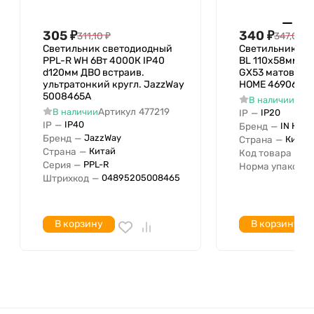
Светораспределение
Симметричный
Материал плафона /
305
₽
340
₽
311,10
₽
347,09
₽
Полистирол
рассеивателя
Светильник светодиодный
Светильник GX
PPL-R WH 6Вт 4000К IP40
BL 110х58мм вс
Материал решетки
d120мм ДВО встраив.
GX53 матов. пл
Ударопрочность
ультратонкий кругл. JazzWay
HOME 46906120
5008465A
Арт
В наличии
Зажигающее устройство
Артикул
477219
В наличии
IP
—
IP20
Номинальное напряжение с
185 В
IP
—
IP40
Бренд
—
IN HOM
Бренд
—
JazzWay
Номинальное напряжение по
265 В
Страна
—
Китай
Страна
—
Китай
Код товара
—
4
Степень защиты IP
IP54
Серия
—
PPL-R
Норма упаковки
В комплекте с лампой
Штрихкод
—
04895205008465
Подходит для числа источников
света
В корзину
В корзину
Тип поверхности
Матовый (-ая)
ПРА в комплекте
Поворотное исполнение
Перфорированная решетка
Перфорированный отражатель