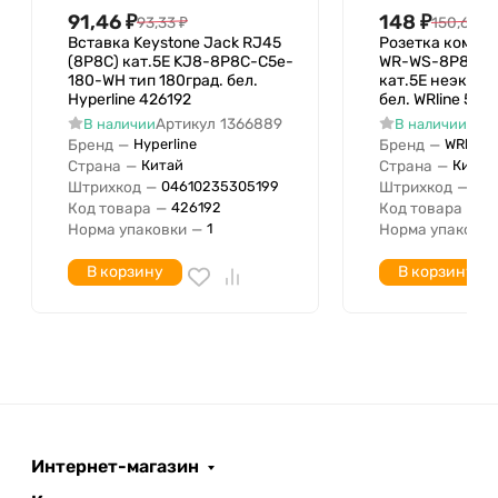
91,46
₽
148
₽
93,33
₽
150,67
₽
Вставка Keystone Jack RJ45
Розетка компью
(8P8C) кат.5E KJ8-8P8C-C5e-
WR-WS-8P8C-C5
180-WH тип 180град. бел.
кат.5E неэкрани
Hyperline 426192
бел. WRline 505
Артикул
1366889
Арт
В наличии
В наличии
Бренд
—
Бренд
—
Hyperline
WRline
Страна
—
Страна
—
Китай
Китай
Штрихкод
—
Штрихкод
—
04610235305199
046
Код товара
—
Код товара
—
426192
5
Норма упаковки
—
Норма упаковки
1
В корзину
В корзину
Интернет-магазин