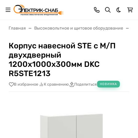
Темная 
Главная
Высоковольтное и щитовое оборудование
Щи
Корпус навесной STE с М/П
двухдверный
1200х1000х300мм DKC
R5STE1213
В избранное
К сравнению
Поделиться
НОВИНКА