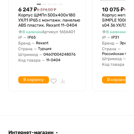
Ширина в числах модульных
6 247
₽
10 075
₽
6 374,50
₽
10 28
расстояний
Корпус ЩМПп 500х400х180
Корпус металл
Подходит для использования вне
УХЛ1 IP65 с монтажн. панелью
SIMPLE 1000х9
ABS пластик. Rexant 11-0404
s04 36 УХЛ3 IP
помещений
Артикул
1656401
Арт
В наличии
В наличии
Ударопрочность
IP
—
IP
—
IP65
IP31
Количество модулей
Бренд
—
Бренд
—
Rexant
Эра
Страна
—
Страна
—
Турция
Тип дверей
Российская Фед
Штрихкод
—
04601004248076
Степень защиты IP
IP55
Штрихкод
—
05
Код товара
—
11-0404
Код товара
—
Б
Прозрачная дверь
С замком
В корзину
В корзину
Подходит для использования вне
помещений
Подходит для молниезащиты
Номинальный ток (in)
Толщина плиты шкафа
Толщина двери / крышки
Тип крышки
Нет (без)
Интернет-магазин