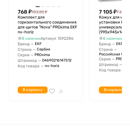
768
₽
7 105
₽
783,85
₽
7 249,8
Комплект для
Кожух для нав
горизонтального соединения
установки ЩЭ
для щитов "Nova" PROxima EKF
универсальны
nv-horiz
(995х945х160) 
Артикул
1592286
Арт
В наличии
В наличии
Бренд
—
Бренд
—
EKF
EKF
Страна
—
Страна
—
Сербия
Российская Фед
Серия
—
PROxima
Серия
—
PROxim
Штрихкод
—
04690216147512
Штрихкод
—
04
Код товара
—
nv-horiz
Код товара
—
m
В корзину
В корзину