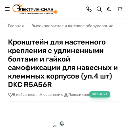
Темная 
Главная
Высоковольтное и щитовое оборудование
Щи
Кронштейн для настенного
крепления с удлиненными
болтами и гайкой
самофиксации для навесных и
клеммных корпусов (уп.4 шт)
DKC R5A56R
В избранное
К сравнению
Поделиться
НОВИНКА