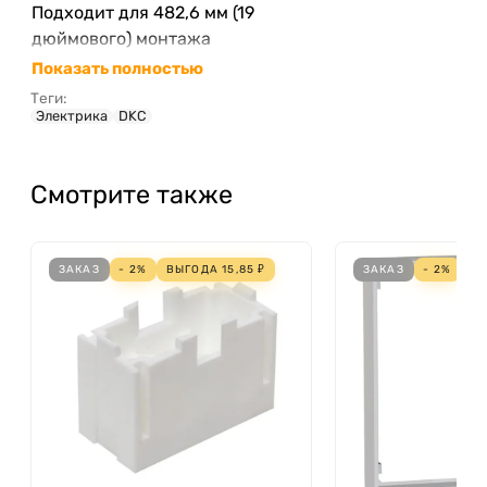
Подходит для 482,6 мм (19
дюймового) монтажа
Показать полностью
Теги:
Электрика
DKC
Смотрите также
ЗАКАЗ
- 2%
ВЫГОДА
15,85
₽
ЗАКАЗ
- 2%
В