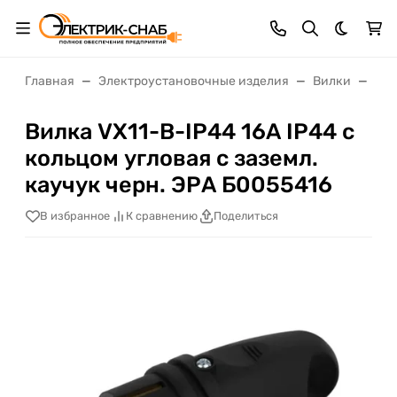
Темная 
Главная
Электроустановочные изделия
Вилки
Вил
Вилка VX11-B-IP44 16А IP44 с
кольцом угловая с заземл.
каучук черн. ЭРА Б0055416
В избранное
К сравнению
Поделиться