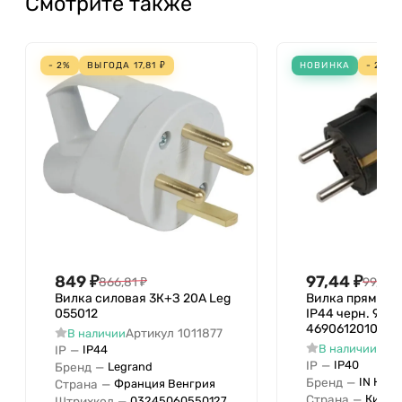
Смотрите также
- 2%
ВЫГОДА
17,81
₽
НОВИНКА
- 2%
849
₽
97,44
₽
866,81
₽
99,43
Вилка силовая 3К+З 20А Leg
Вилка прямая с
055012
IP44 черн. 9210
4690612010236
Артикул
1011877
В наличии
Арт
В наличии
IP
—
IP44
IP
—
IP40
Бренд
—
Legrand
Бренд
—
IN HOM
Страна
—
Франция Венгрия
Страна
—
Китай
Штрихкод
—
03245060550127