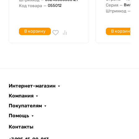
Серия
—
Вилки
Код товара
—
055012
Штрихкод
—
046
В корзину
В корзину
Интернет-магазин
Компания
Покупателям
Помощь
Контакты