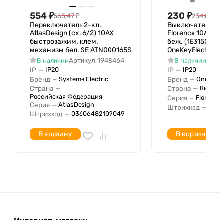
IP20
защиты IP
554
₽
230
₽
565,47
₽
234,85
₽
Ширина устройства
71 мм
Переключатель 2-кл.
Выключатель 2-
AtlasDesign (сх. 6/2) 10AX
Florence 10А I
Высота устройства
71 мм
быстрозажим. клем.
беж. (1E3150130
Глубина устройства
40 мм
механизм бел. SE ATN000165S
OneKeyElectro 2
Артикул
1948464
Арт
В наличии
В наличии
Беспроводная локальная
IP
—
IP
—
IP20
IP20
сеть
Бренд
—
Бренд
—
Systeme Electric
OneKeyE
С полем для надписи
Нет
Страна
—
Страна
—
Китай
Российская Федерация
Серия
—
Florenc
Функция подсветки
Серия
—
AtlasDesign
Штрихкод
—
04
Количество модулей
Штрихкод
—
03606482109049
(модульная система)
В корзину
В корзину
Минимальная глубина
встроенной монтажной
коробки