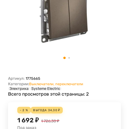
Артикул:
1775665
Категории:
Выключатели, переключатели
Электрика
Systeme Electric
Всего просмотров этой страницы:
2
- 2 %
ВЫГОДА
34,30
₽
1 692
₽
1 726,30
₽
Под заказ