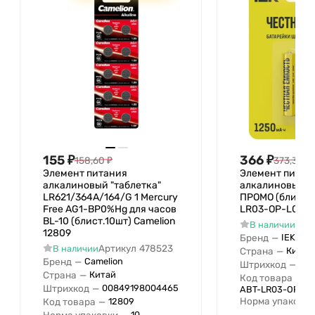
155
₽
366
₽
158,60
₽
373,32
₽
Элемент питания
Элемент питан
алкалиновый "таблетка"
алкалиновый L
LR621/364A/164/G 1 Mercury
ПРОМО (блист.5
Free AG1-BP0%Hg для часов
LR03-OP-L05-0
BL-10 (блист.10шт) Camelion
Арт
В наличии
12809
Бренд
—
IEK
Артикул
478523
В наличии
Страна
—
Китай
Бренд
—
Camelion
Штрихкод
—
04
Страна
—
Китай
Код товара
—
Штрихкод
—
00849198004465
ABT-LR03-OP-L0
Норма упаковки
Код товара
—
12809
Норма упаковки
—
10