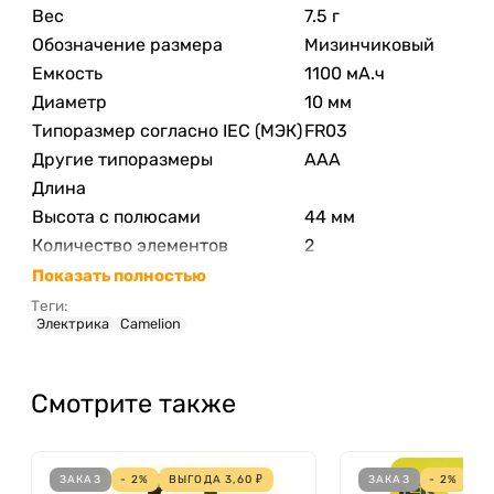
Вес
7.5 г
Обозначение размера
Мизинчиковый
Емкость
1100 мА.ч
Диаметр
10 мм
Типоразмер согласно IEC (МЭК)
FR03
Другие типоразмеры
AAA
Длина
Высота с полюсами
44 мм
Количество элементов
2
Показать полностью
Теги:
Электрика
Camelion
Смотрите также
ЗАКАЗ
- 2%
ВЫГОДА
3,60
₽
ЗАКАЗ
- 2%
В