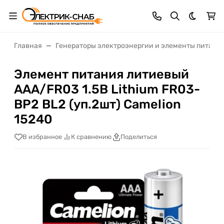
Темная 
Главная
Генераторы электроэнергии и элементы питани
Элемент питания литиевый
AAA/FR03 1.5В Lithium FR03-
BP2 BL2 (уп.2шт) Camelion
15240
В избранное
К сравнению
Поделиться