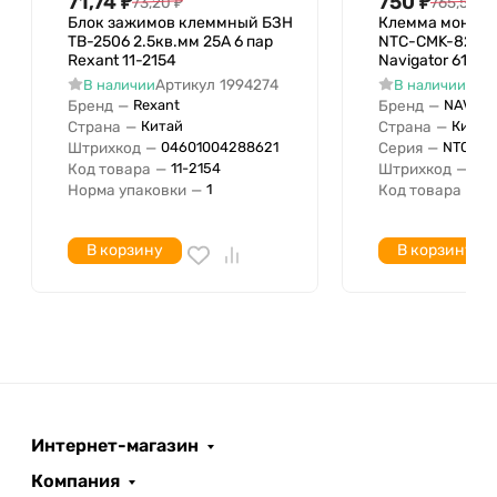
71,74
₽
750
₽
73,20
₽
765,55
₽
Блок зажимов клеммный БЗН
Клемма монтаж
ТВ-2506 2.5кв.мм 25А 6 пар
NTC-CMK-823-2-
Rexant 11-2154
Navigator 61604
Артикул
1994274
Арт
В наличии
В наличии
Бренд
—
Бренд
—
Rexant
NAVIGA
Страна
—
Страна
—
Китай
Китай
Штрихкод
—
Серия
—
04601004288621
NTC-C
Код товара
—
Штрихкод
—
11-2154
04
Норма упаковки
—
Код товара
—
1
6
В корзину
В корзину
Интернет-магазин
Компания