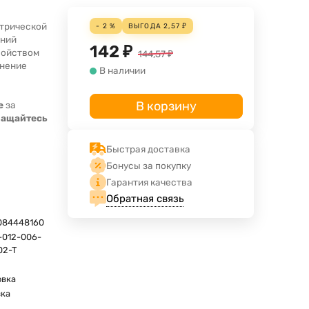
ктрической
- 2 %
ВЫГОДА
2,57
₽
ений
142
₽
войством
144,57
₽
енение
В наличии
В корзину
е
за
ращайтесь
Быстрая доставка
Бонусы за покупку
Гарантия качества
Обратная связь
084448160
-012-006-
02-T
овка
вка