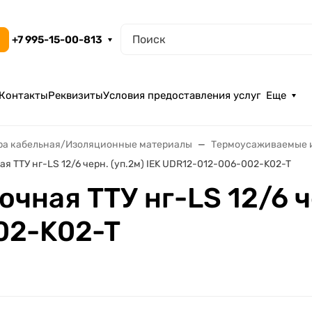
+7 995-15-00-813
Контакты
Реквизиты
Условия предоставления услуг
Еще
ра кабельная/Изоляционные материалы
Термоусаживаемые 
я ТТУ нг-LS 12/6 черн. (уп.2м) IEK UDR12-012-006-002-K02-T
чная ТТУ нг-LS 12/6 че
02-K02-T