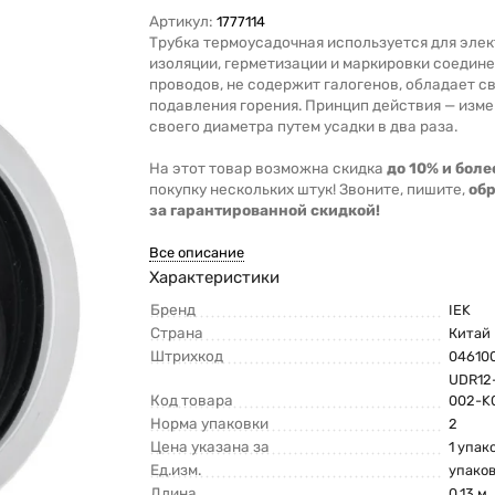
Артикул:
1777114
Трубка термоусадочная используется для эле
изоляции, герметизации и маркировки соедин
проводов, не содержит галогенов, обладает с
подавления горения. Принцип действия — изм
своего диаметра путем усадки в два раза.
На этот товар возможна скидка
до 10% и боле
покупку нескольких штук! Звоните, пишите,
об
за гарантированной скидкой!
Все описание
Характеристики
Бренд
IEK
Страна
Китай
Штрихкод
04610
UDR12
Код товара
002-K
Норма упаковки
2
Цена указана за
1 упак
Ед.изм.
упако
Длина
0.13 м