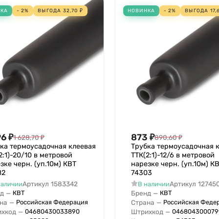
НКА
- 2%
ВЫГОДА
32,70
₽
НОВИНКА
- 2%
ВЫГОДА
17,
96
₽
873
₽
1 628,70
₽
890,60
₽
ка термоусадочная клеевая
Трубка термоусадочная 
2:1)-20/10 в метровой
ТТК(2:1)-12/6 в метровой
зке черн. (уп.10м) КВТ
нарезке черн. (уп.10м) К
82
74303
Артикул
1583342
Артикул
12745
наличии
В наличии
д
—
Бренд
—
КВТ
КВТ
на
—
Страна
—
Российская Федерация
Российская Феде
хкод
—
Штрихкод
—
04680430033890
046804300079