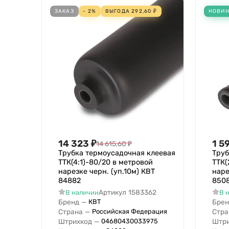
ЗАКАЗ
- 2%
ВЫГОДА
292,60
₽
НОВИ
14 323
₽
1 5
14 615,60
₽
Трубка термоусадочная клеевая
Труб
ТТК(4:1)-80/20 в метровой
ТТК(
нарезке черн. (уп.10м) КВТ
наре
84882
850
Артикул
1583362
В наличии
В 
Бренд
—
Брен
КВТ
Страна
—
Стра
Российская Федерация
Штрихкод
—
Штри
04680430033975