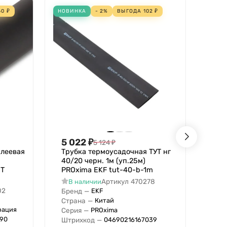
60
₽
НОВИНКА
- 2%
ВЫГОДА
102
₽
НОВИ
5 022
₽
4 
5 124
₽
клеевая
Трубка термоусадочная ТУТ нг
Тру
40/20 черн. 1м (уп.25м)
20/
ВТ
PROxima EKF tut-40-b-1m
EKF
Артикул
470278
В наличии
В
02
Бренд
—
Бре
EKF
Страна
—
Стр
Китай
рация
Серия
—
Сер
PROxima
90
Штрихкод
—
Штр
04690216167039