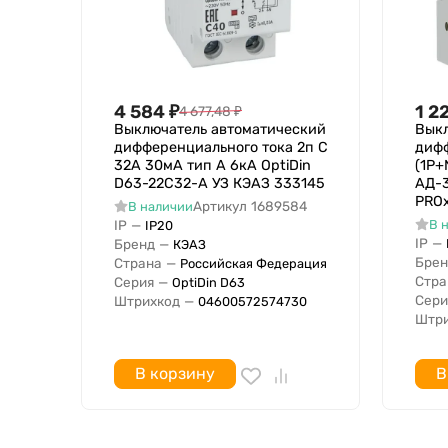
4 584
₽
1 2
4 677,48
₽
Выключатель автоматический
Выкл
дифференциального тока 2п C
дифф
32А 30мА тип A 6кА OptiDin
(1P+
D63-22C32-A УЗ КЭАЗ 333145
АД-3
PROx
Артикул
1689584
В наличии
IP
—
В 
IP20
IP
—
Бренд
—
КЭАЗ
Брен
Страна
—
Российская Федерация
Стра
Серия
—
OptiDin D63
Сери
Штрихкод
—
04600572574730
Штри
В корзину
В