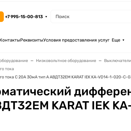
+7 995-15-00-813
Контакты
Реквизиты
Условия предоставления услуг
Еще
ооборудование
Низковольтное оборудование
Выключатели
го тока
 тока C 20А 30мА тип A АВДТ32EM KARAT IEK KA-VD14-1-020-C-
матический дифферен
ВДТ32EM KARAT IEK KA