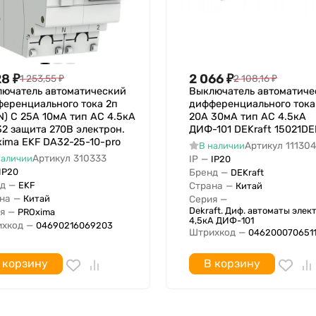
28
₽
2 066
₽
1 253,55
₽
2 108,16
₽
ючатель автоматический
Выключатель автоматиче
еренциального тока 2п
дифференциального тока
N) C 25А 10мА тип AC 4.5кА
20А 30мА тип AC 4.5кА
2 защита 270В электрон.
ДИФ-101 DEKraft 15021DE
ima EKF DA32-25-10-pro
Артикул
11130
В наличии
Артикул
310333
наличии
IP
—
IP20
IP20
Бренд
—
DEKraft
д
—
EKF
Страна
—
Китай
на
—
Китай
Серия
—
Dekraft. Диф. автоматы эле
я
—
PROxima
4,5кА ДИФ-101
хкод
—
04690216069203
Штрихкод
—
046200070651
 корзину
В корзину