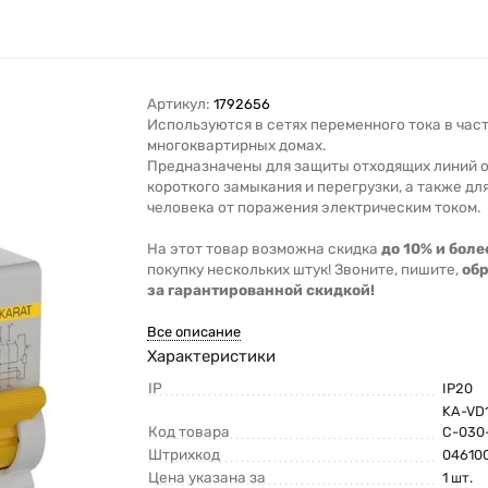
Артикул:
1792656
Используются в сетях переменного тока в час
многоквартирных домах.
Предназначены для защиты отходящих линий о
короткого замыкания и перегрузки, а также дл
человека от поражения электрическим током.
На этот товар возможна скидка
до 10% и боле
покупку нескольких штук! Звоните, пишите,
об
за гарантированной скидкой!
Все описание
Характеристики
IP
IP20
KA-VD
Код товара
C-030
Штрихкод
04610
Цена указана за
1 шт.