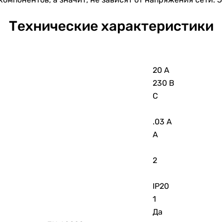
Технические характеристики
20 А
230 В
C
.03 А
A
2
IP20
1
Да