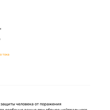
м
м
о тока
я защиты человека от поражения
Это особенно важно при обрыве нейтрального