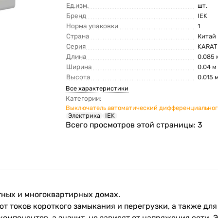
Ед.изм.
шт.
Бренд
IEK
Норма упаковки
1
Страна
Китай
Серия
KARAT
Длина
0.085 
Ширина
0.04 м
Высота
0.015 
Все характеристики
Категории:
Выключатель автоматический дифференциальног
Электрика
IEK
Всего просмотров этой страницы:
3
тных и многоквартирных домах.
т токов короткого замыкания и перегрузки, а также дл
омпонентов, а значит, не зависят от напряжения сети. 