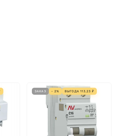
₽
ЗАКАЗ
- 2%
ВЫГОДА
113,23
₽
- 2%