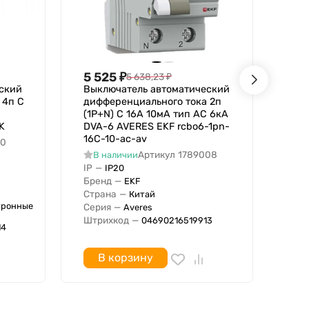
5 525
₽
2 
5 638,23
₽
ский
Выключатель автоматический
Вык
 4п C
дифференциального тока 2п
диф
(1P+N) C 16А 10мА тип AC 6кА
(1P
K
DVA-6 AVERES EKF rcbo6-1pn-
PRI
16C-10-ac-av
TKE
40
Артикул
1789008
В наличии
В
IP
—
IP
IP20
Бренд
—
Бре
EKF
Страна
—
Стр
Китай
ктронные
Серия
—
Штр
Averes
Штрихкод
—
Код
04690216519913
14
TKE
В корзину