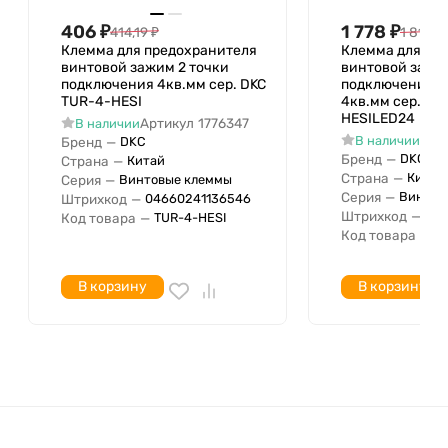
Сечение однопроволочного
.2 кв.мм
406
₽
1 778
₽
проводника с
414,19
₽
1 814,7
Клемма для предохранителя
Клемма для пр
Сечение однопроволочного
винтовой зажим 2 точки
винтовой зажим
6 кв.мм
проводника по
подключения 4кв.мм сер. DKC
подключения и
TUR-4-HESI
4кв.мм сер. DK
Сечение многопроволочного
HESILED24
.2 кв.мм
Артикул
1776347
В наличии
гибкого проводника с
Арт
В наличии
Бренд
—
DKC
Сечение многопроволочного
Бренд
—
DKC
Страна
—
Китай
4 кв.мм
Страна
—
Китай
Серия
—
Винтовые клеммы
гибкого проводника по
Серия
—
Винтов
Штрихкод
—
04660241136546
Материал изоляции корпуса
Термопласт
Штрихкод
—
046
Код товара
—
TUR-4-HESI
Номинальный ток In
6.3 А
Код товара
—
T
В корзину
В корзину