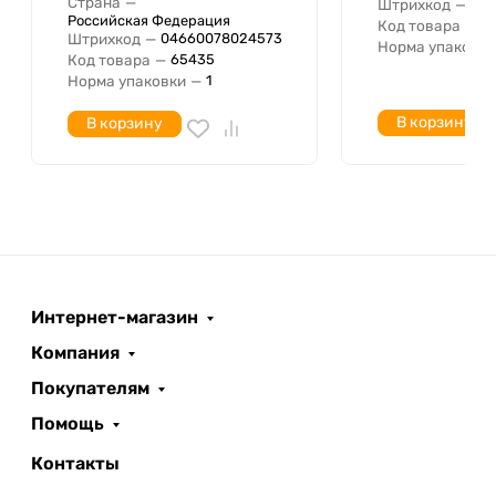
Страна
—
Штрихкод
—
04
Российская Федерация
Код товара
—
3
Штрихкод
—
04660078024573
Норма упаковки
Код товара
—
65435
Норма упаковки
—
1
В корзину
В корзину
Интернет-магазин
Компания
Покупателям
Помощь
Контакты