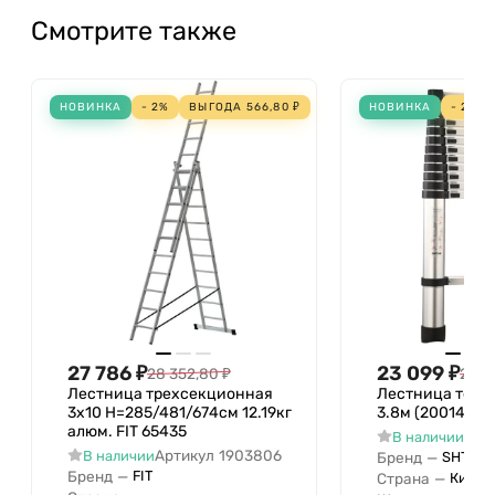
Смотрите также
НОВИНКА
- 2%
ВЫГОДА
566,80
₽
НОВИНКА
- 2%
27 786
₽
23 099
₽
28 352,80
₽
23 5
Лестница трехсекционная
Лестница теле
3х10 H=285/481/674см 12.19кг
3.8м (20014) S
алюм. FIT 65435
Арт
В наличии
Артикул
1903806
В наличии
Бренд
—
SHTOK
Бренд
—
FIT
Страна
—
Китай