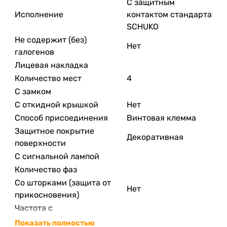
С защитным
Исполнение
контактом стандарта
SCHUKO
Не содержит (без)
Нет
галогенов
Лицевая накладка
Количество мест
4
С замком
С откидной крышкой
Нет
Способ присоединения
Винтовая клемма
Защитное покрытие
Декоративная
поверхности
С сигнальной лампой
Количество фаз
Со шторками (защита от
Нет
прикосновения)
Частота с
Частота по
Показать полностью