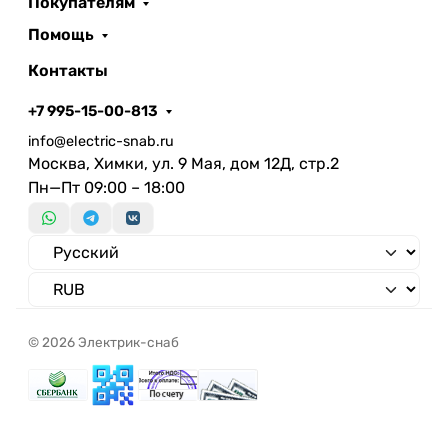
Покупателям
Высота устройства
100 мм
Помощь
Глубина устройства
40 мм
Количество отключаемых
Контакты
розеток
+7 995-15-00-813
Беспроводная локальная
info@electric-snab.ru
сеть
Москва, Химки, ул. 9 Мая, дом 12Д, стр.2
С подсветкой (индикация
Пн—Пт 09:00 – 18:00
напряжения в сети)
С ориентационным
Нет
освещением
С встроенным зарядным
устройством USB
Количество модулей
(модульная система)
© 2026 Электрик-снаб
Количество активных
контактов (круглых)
Количество активных
контактов (плоских)