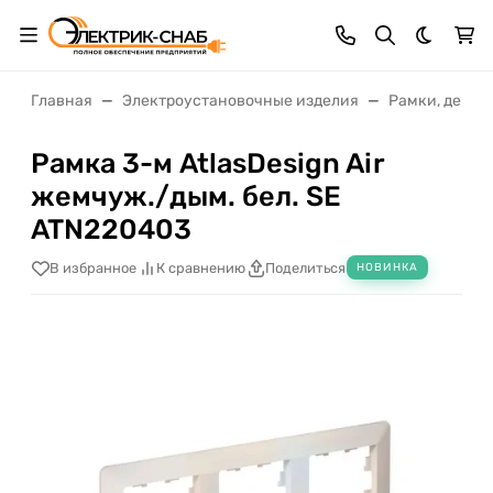
Темная 
Главная
Электроустановочные изделия
Рамки, декор
Рамка 3-м AtlasDesign Air
жемчуж./дым. бел. SE
ATN220403
В избранное
К сравнению
Поделиться
НОВИНКА