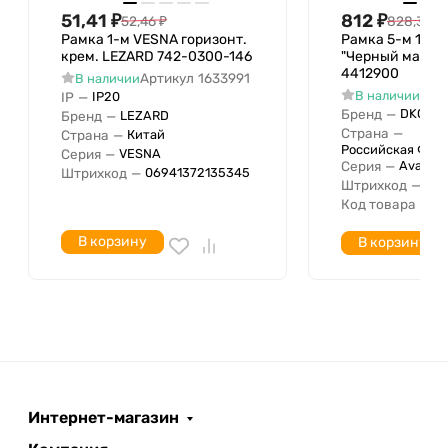
Для скрытого монтажа
51,41
₽
812
₽
52,46
₽
828,38
₽
Исполнение для скрытого
Рамка 1-м VESNA горизонт.
Рамка 5-м 10мод
крем. LEZARD 742-0300-146
"Черный матов
монтажа
4412900
Артикул
1633991
В наличии
Подходит для встроенного
Арт
В наличии
IP
—
IP20
Нет
монтажа
Бренд
—
DKC
Бренд
—
LEZARD
Страна
—
Страна
—
Китай
Количество единиц по
3
Российская Фед
Серия
—
VESNA
горизонтали
Серия
—
Avanti
Штрихкод
—
06941372135345
Штрихкод
—
04
Количество единиц по вертикали
3
Код товара
—
4
Диаметр просверленного
отверстия
В корзину
В корзину
Количество модулей по
горизонтали (для модульных
серий)
Количество модулей по вертикали
(для модульных серий)
С установленной сеткой
Количество групп
Интернет-магазин
Без перегородки