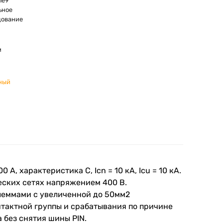
me9
ьное
дование
м
ный
, характеристика C, Icn = 10 кА, Icu = 10 кА.
еских сетях напряжением 400 В.
клеммами с увеличенной до 50мм2
тактной группы и срабатывания по причине
 без снятия шины PIN.