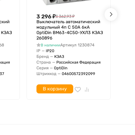
3 296
₽
3 
3 362,93
₽
ский
Выключатель автоматический
Вык
модульный 4п C 50А 6кА
1п 
 КЭАЗ
OptiDin BM63-4C50-УХЛ3 КЭАЗ
13
260896
В
68
Артикул
1230874
В наличии
IP
IP
—
IP20
Бре
Бренд
—
КЭАЗ
Стр
Страна
—
рация
Российская Федерация
Сер
Dek
Серия
—
OptiDin
15к
Штрихкод
—
37
04600572392099
Штр
В корзину