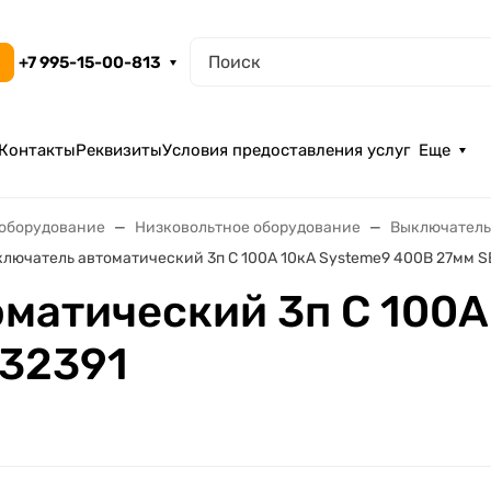
+7 995-15-00-813
Контакты
Реквизиты
Условия предоставления услуг
Еще
ооборудование
Низковольтное оборудование
Выключатель
лючатель автоматический 3п C 100А 10кА Systeme9 400В 27мм S
матический 3п C 100А
H32391