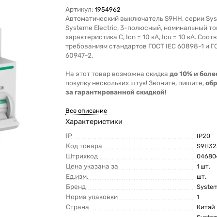
Артикул:
1954962
Автоматический выключатель S9НH, серии Sys
Systeme Electric, 3-полюсный, номинальный ток
характеристика C, Icn = 10 кА, Icu = 10 кА. Соо
требованиям стандартов ГОСТ IEC 60898-1 и Г
60947-2.
На этот товар возможна скидка
до 10% и боле
покупку нескольких штук! Звоните, пишите,
об
за гарантированной скидкой!
Все описание
Характеристики
IP
IP20
Код товара
S9H32
Штрихкод
04680
Цена указана за
1 шт.
Ед.изм.
шт.
Бренд
System
Норма упаковки
1
Страна
Китай