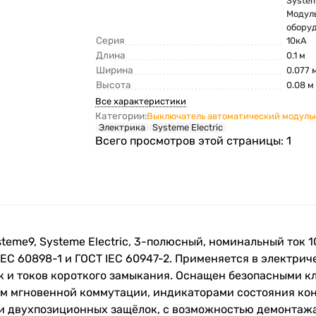
Syste
Модул
обору
Серия
10кА
Длина
0.1 м
Ширина
0.077 
Высота
0.08 м
Все характеристики
Категории:
Выключатель автоматический модуль
Электрика
Systeme Electric
Всего просмотров этой страницы:
1
e9, Systeme Electric, 3-полюсный, номинальный ток 100 А
EC 60898-1 и ГОСТ IEC 60947-2. Применяется в электрич
к и токов короткого замыкания. Оснащен безопасными 
м мгновенной коммутации, индикаторами состояния кон
и двухпозиционных защёлок, с возможностью демонтажа