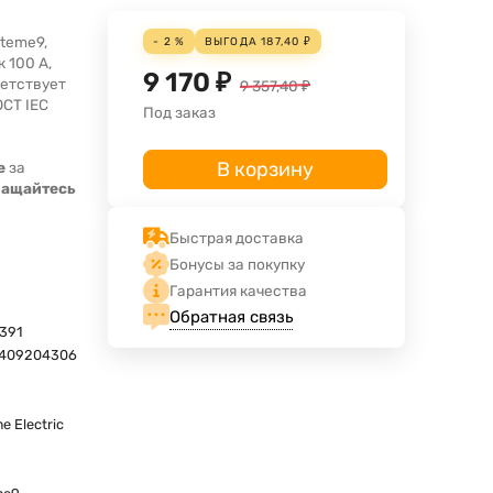
teme9,
- 2 %
ВЫГОДА
187,40
₽
 100 А,
9 170
₽
тветствует
9 357,40
₽
ОСТ IEC
Под заказ
В корзину
е
за
ращайтесь
Быстрая доставка
Бонусы за покупку
Гарантия качества
Обратная связь
391
409204306
e Electric