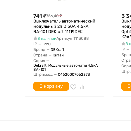
741
₽
3 3
756,40
₽
Выключатель автоматический
Выкл
модульный 2п D 50А 4.5кА
моду
ВА-101 DEKraft 11119DEK
Opti
КЭА
Артикул
1113088
В наличии
IP
—
В 
IP20
IP
—
Бренд
—
DEKraft
Брен
Страна
—
Китай
Стра
Серия
—
Dekraft. Модульные автоматы 4,5кА
Сери
ВА-101
Штри
Штрихкод
—
04620007062373
В корзину
В