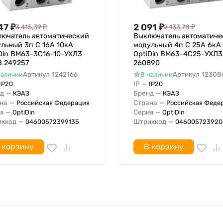
47
₽
2 091
₽
3 415,39
₽
2 133,78
₽
ючатель автоматический
Выключатель автоматиче
льный 3п C 16А 10кА
модульный 4п C 25А 6кА
Din BM63-3C16-10-УХЛ3
OptiDin BM63-4C25-УХЛ3
З 249257
260890
Артикул
1242166
Артикул
12308
наличии
В наличии
IP
—
IP20
IP20
д
—
Бренд
—
КЭАЗ
КЭАЗ
на
—
Страна
—
Российская Федерация
Российская Феде
я
—
Серия
—
OptiDin
OptiDin
хкод
—
Штрихкод
—
04600572399135
046005723920
 корзину
В корзину