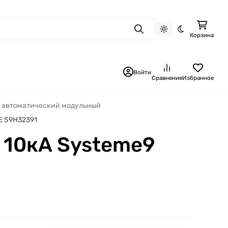
Поиск
Светлая тема
Темная тема
Корзина
Войти
Сравнение
Избранное
 автоматический модульный
E S9H32391
 10кА Systeme9