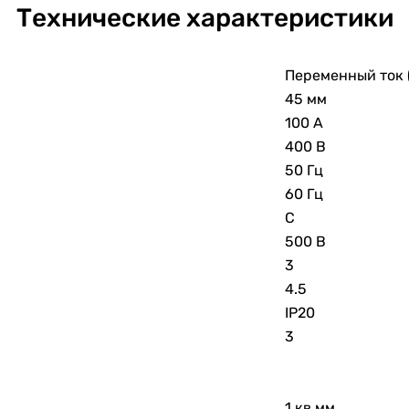
Технические характеристики
Переменный ток 
45 мм
100 А
400 В
50 Гц
60 Гц
C
500 В
3
4.5
IP20
3
1 кв.мм