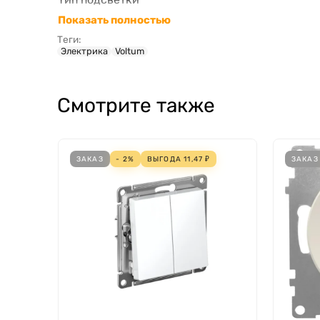
Материал
Показать полностью
Монтаж в кабель-канал
Теги:
Электрика
Voltum
Ширина в числах модульных расстояний
Количество исполнительных клавиш
Коммутируемый ток люминесцентных ламп
Смотрите также
Возвратно-нажимной
Оформление
Опорное, несущее кольцо
ЗАКАЗ
- 2%
ВЫГОДА
11,47
₽
ЗАКАЗ
Подходит для степени защиты IP
Ширина устройства
Высота устройства
Глубина устройства
Беспроводная локальная сеть
С полем для надписи
Функция подсветки
Количество модулей (модульная система)
Минимальная глубина встроенной монтажной