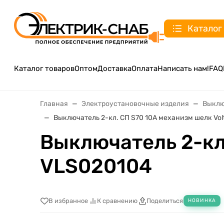
Каталог
Каталог товаров
Оптом
Доставка
Оплата
Написать нам!
FAQ
Главная
Электроустановочные изделия
Выклю
Выключатель 2-кл. СП S70 10А механизм шелк Vo
Выключатель 2-кл
VLS020104
В избранное
К сравнению
Поделиться
НОВИНКА