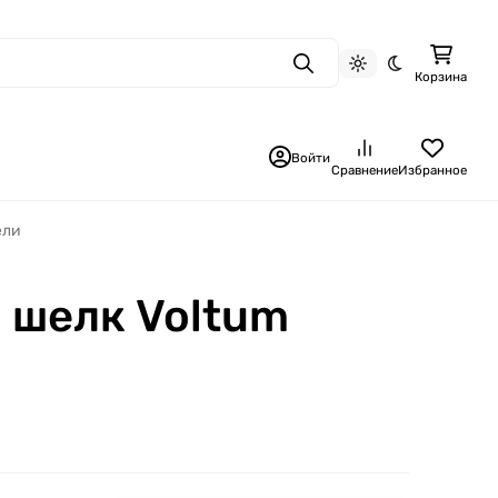
Поиск
Светлая тема
Темная тема
Корзина
Войти
Сравнение
Избранное
ели
 шелк Voltum