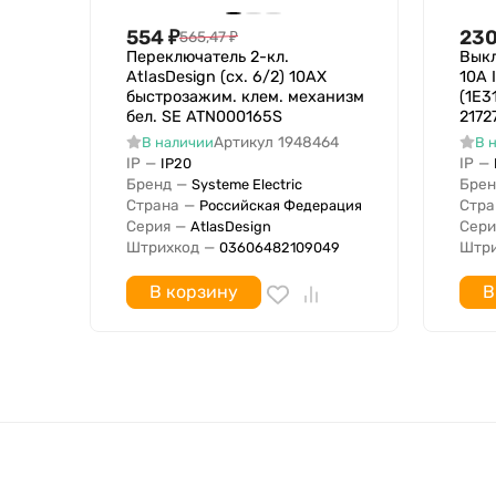
554
₽
23
565,47
₽
Переключатель 2-кл.
Выкл
AtlasDesign (сх. 6/2) 10AX
10А 
быстрозажим. клем. механизм
(1E3
бел. SE ATN000165S
2172
Артикул
1948464
В наличии
В 
IP
—
IP
—
IP20
Бренд
—
Брен
Systeme Electric
Страна
—
Стра
Российская Федерация
Серия
—
Сери
AtlasDesign
Штрихкод
—
Штри
03606482109049
В корзину
В