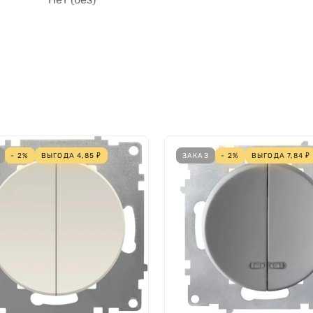
Пластик
2
Нет
- 2%
ВЫГОДА
4,85
₽
ЗАКАЗ
- 2%
ВЫГОДА
7,84
₽
IP30
73.8 мм
73.8 мм
26 мм
 коробки
38 мм