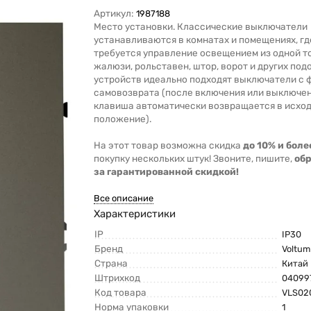
Артикул:
1987188
Место установки. Классические выключатели
устанавливаются в комнатах и помещениях, гд
требуется управление освещением из одной то
жалюзи, рольставен, штор, ворот и других под
устройств идеально подходят выключатели с 
самовозврата (после включения или выключе
клавиша автоматически возвращается в исхо
положение).
На этот товар возможна скидка
до 10% и боле
покупку нескольких штук! Звоните, пишите,
об
за гарантированной скидкой!
Все описание
Характеристики
IP
IP30
Бренд
Voltum
Страна
Китай
Штрихкод
04099
Код товара
VLS02
Норма упаковки
1