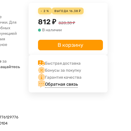
- 2 %
ВЫГОДА
16,38
₽
е
812
₽
чки. Для
828,38
₽
обных
В наличии
функцией
ния
В корзину
дное
е
за
Быстрая доставка
ращайтесь
Бонусы за покупку
Гарантия качества
Обратная связь
776129776
0104