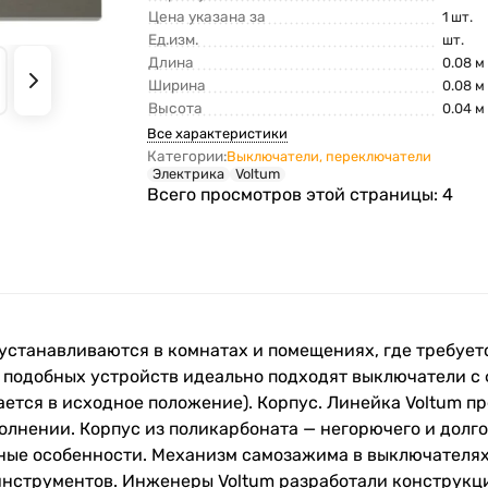
Цена указана за
1 шт.
Ед.изм.
шт.
Длина
0.08 м
Ширина
0.08 м
Высота
0.04 м
Все характеристики
Категории:
Выключатели, переключатели
Электрика
Voltum
Всего просмотров этой страницы:
4
устанавливаются в комнатах и помещениях, где требует
их подобных устройств идеально подходят выключатели с
тся в исходное положение). Корпус. Линейка Voltum пр
нении. Корпус из поликарбоната — негорючего и долгов
ные особенности. Механизм самозажима в выключателях
инструментов. Инженеры Voltum разработали конструкци