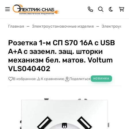
Темная 
Главная
Электроустановочные изделия
Электроустан
Розетка 1-м СП S70 16А с USB
A+A с заземл. защ. шторки
механизм бел. матов. Voltum
VLS040402
В избранное
К сравнению
Поделиться
НОВИНКА