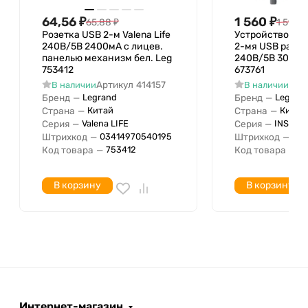
Тип разъема USB
64,56
₽
1 560
₽
65,88
₽
1 592,1
Розетка USB 2-м Valena Life
Устройство заря
240В/5В 2400мА с лицев.
2-мя USB разье
панелью механизм бел. Leg
240В/5В 3000мА
753412
673761
Артикул
414157
Арт
В наличии
В наличии
Бренд
—
Бренд
—
Legrand
Legrand
Страна
—
Страна
—
Китай
Китай
Серия
—
Серия
—
Valena LIFE
INSPIRI
Штрихкод
—
Штрихкод
—
03414970540195
03
Код товара
—
Код товара
—
753412
6
В корзину
В корзину
Интернет-магазин