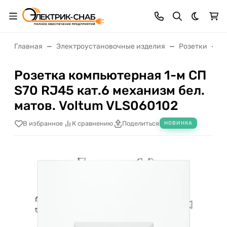
Темная 
Главная
Электроустановочные изделия
Розетки
Р
Розетка компьютерная 1-м СП
S70 RJ45 кат.6 механизм бел.
матов. Voltum VLS060102
В избранное
К сравнению
Поделиться
НОВИНКА