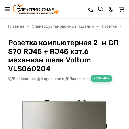
Темная 
Главная
Электроустановочные изделия
Розетки
Р
Розетка компьютерная 2-м СП
S70 RJ45 + RJ45 кат.6
механизм шелк Voltum
VLS060204
В избранное
К сравнению
Поделиться
НОВИНКА