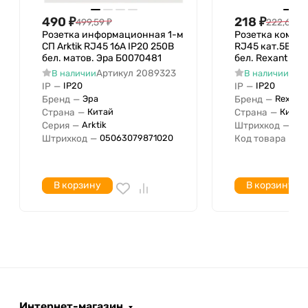
в пол
490
₽
218
₽
499,59
₽
222,65
₽
С текстовым полем
Розетка информационная 1-м
Розетка компь
Скрытый монтаж
Да
СП Arktik RJ45 16А IP20 250В
RJ45 кат.5E UT
бел. матов. Эра Б0070481
бел. Rexant 03-
Для наружной установки
Нет
Артикул
2089323
Арт
В наличии
В наличии
Оконечный резистор
IP
—
IP
—
IP20
IP20
Оформление
Бренд
—
Бренд
—
Эра
Rexant
Страна
—
Страна
—
Китай
Китай
Возможность дизайна
Нет
Серия
—
Штрихкод
—
Arktik
04
С сальником/соединителем
Штрихкод
—
Код товара
—
05063079871020
03
Степень защиты IP
IP30
Опорное, несущее кольцо
В корзину
В корзину
Тип поверхности
Цветовая маркировка
Ширина устройства
Высота устройства
Глубина устройства
Интернет-магазин