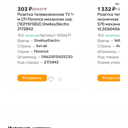
Оформление
303
₽
1 332
₽
309,27
₽
1 359,6
Опорное, несущее кольцо
Розетка телевизионная TV 1-
Розетка телев
м СП Florence механизм сер.
оконечная TV +
Тип поверхности
(1E21101302) OneKeyElectro
S70 механизм т
Количество модулей (модульная
2172842
VLS060406
система)
Артикул
1656671
Арт
В наличии
В наличии
Бренд
—
Бренд
—
OneKeyElectro
Voltum
Страна
—
Страна
—
Китай
Китай
Серия
—
Штрихкод
—
Florence
040
Штрихкод
—
Код товара
—
04620013425230
V
Код товара
—
Норма упаковки
2172842
В корзину
В корзину