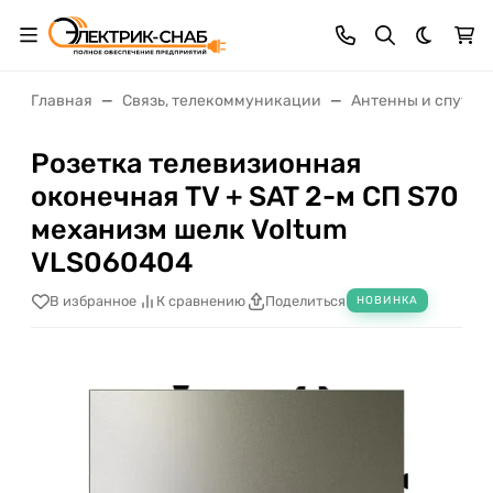
Темная 
Главная
Связь, телекоммуникации
Антенны и спутни
Розетка телевизионная
оконечная TV + SAT 2-м СП S70
механизм шелк Voltum
VLS060404
В избранное
К сравнению
Поделиться
НОВИНКА