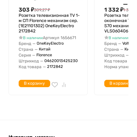
Оформление
303
₽
1 332
₽
309,27
₽
1 359,6
Опорное, несущее кольцо
Розетка телевизионная TV 1-
Розетка телев
м СП Florence механизм сер.
оконечная TV +
Тип поверхности
(1E21101302) OneKeyElectro
S70 механизм т
Количество модулей (модульная
2172842
VLS060406
система)
Артикул
1656671
Арт
В наличии
В наличии
Бренд
—
Бренд
—
OneKeyElectro
Voltum
Страна
—
Страна
—
Китай
Китай
Серия
—
Штрихкод
—
Florence
040
Штрихкод
—
Код товара
—
04620013425230
V
Код товара
—
Норма упаковки
2172842
В корзину
В корзину