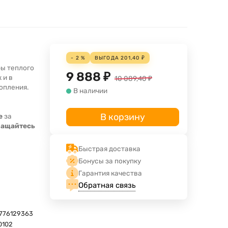
- 2 %
ВЫГОДА
201,40
₽
ры теплого
9 888
₽
 и в
10 089,40
₽
опления.
В наличии
В корзину
е
за
ращайтесь
Быстрая доставка
Бонусы за покупку
Гарантия качества
Обратная связь
776129363
0102