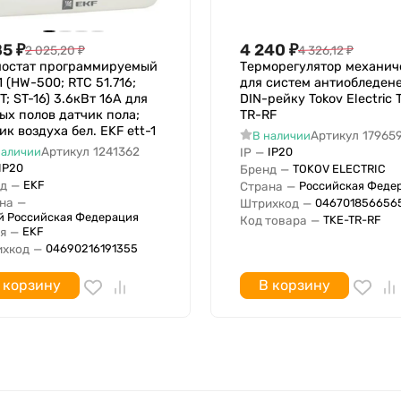
85
₽
4 240
₽
2 025,20
₽
4 326,12
₽
мостат программируемый
Терморегулятор механич
1 (HW-500; RTC 51.716;
для систем антиобледен
T; ST-16) 3.6кВт 16А для
DIN-рейку Tokov Electric 
ых полов датчик пола;
TR-RF
ик воздуха бел. EKF ett-1
Артикул
17965
В наличии
Артикул
1241362
наличии
IP
—
IP20
IP20
Бренд
—
TOKOV ELECTRIC
д
—
EKF
Страна
—
Российская Феде
на
—
Штрихкод
—
046701856656
й Российская Федерация
Код товара
—
TKE-TR-RF
я
—
EKF
хкод
—
04690216191355
 корзину
В корзину