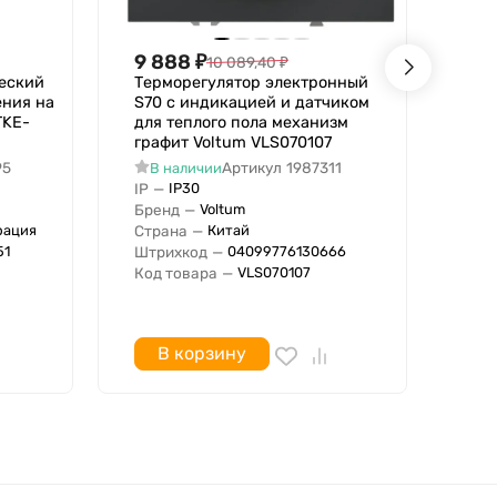
9 888
₽
8 
10 089,40
₽
еский
Терморегулятор электронный
Тер
ения на
S70 с индикацией и датчиком
S70
TKE-
для теплого пола механизм
для
графит Voltum VLS070107
гля
95
Артикул
1987311
В наличии
В
IP
—
IP
IP30
Бренд
—
Бре
Voltum
Страна
—
Стр
рация
Китай
Штрихкод
—
Штр
51
04099776130666
Код товара
—
Код
VLS070107
В корзину