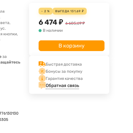
для
- 2 %
ВЫГОДА
131,69
₽
.
6 474
₽
вета,
6 605,69
₽
ус.
В наличии
я кнопки,
м
В корзину
е
за
ращайтесь
Быстрая доставка
Бонусы за покупку
Гарантия качества
Обратная связь
776130130
0305