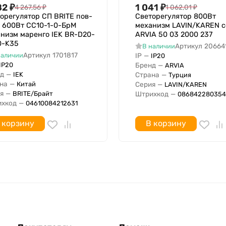
82
₽
1 041
₽
4 267,56
₽
1 062,01
₽
орегулятор СП BRITE пов-
Светорегулятор 800Вт
73.8 мм
 600Вт СС10-1-0-БрМ
механизм LAVIN/KAREN с
низм маренго IEK BR-D20-
ARVIA 50 03 2000 237
44.3 мм
0-K35
Артикул
20664
В наличии
73.8 мм
Артикул
1701817
наличии
IP
—
IP20
IP20
Бренд
—
ARVIA
д
—
IEK
Страна
—
Турция
ронту
на
—
Китай
Серия
—
LAVIN/KAREN
 фронту
я
—
BRITE/Брайт
Штрихкод
—
086842280354
хкод
—
04610084212631
 коробки
 корзину
В корзину