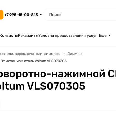
+7 995-15-00-813
Контакты
Реквизиты
Условия предоставления услуг
Еще
чатели, переключатели, диммеры
Диммер
Вт механизм сталь Voltum VLS070305
оворотно-нажимной С
oltum VLS070305