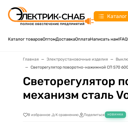
Каталог
Каталог товаров
Оптом
Доставка
Оплата
Написать нам!
FAQ
Главная
Электроустановочные изделия
Выклю
Светорегулятор поворотно-нажимной СП S70 600
Светорегулятор п
механизм сталь V
В избранное
К сравнению
Поделиться
НОВИНКА