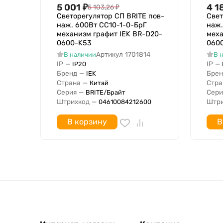
5 001
₽
4 1
5 103,26
₽
Сечение жил (суммарное) по
Светорегулятор СП BRITE пов-
Свет
Ширина устройства
наж. 600Вт СС10-1-0-БрГ
наж.
механизм графит IEK BR-D20-
меха
Высота устройства
0600-K53
060
Глубина устройства
Артикул
1701814
В наличии
В 
Количество модулей (модульная система)
IP
—
IP
—
IP20
Бренд
—
Брен
IEK
Диммирование с отсечкой фазы по заднему ф
Страна
—
Стра
Китай
Диммирование с отсечкой фазы по переднему
Серия
—
Сери
BRITE/Брайт
Штрихкод
—
Штри
04610084212600
Минимальная глубина встроенной монтажной
Управление через Bluetooth
В корзину
В