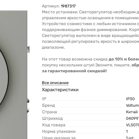
Артикул:
1987317
Место установки. Светорегулятор необходим 
управления яркостью освещения в помещении
Устройство совместимо с любым источником с
поддерживающим фазное диммирование. Корп
Светорегулятор выполнен в виде вращающейс
позволяющей регулировать яркость в широко
диапазоне.
На этот товар возможна скидка
до 10% и боле
покупку нескольких штук! Звоните, пишите,
об
за гарантированной скидкой!
Все описание
Характеристики
IP
IP30
Бренд
Voltum
Страна
Китай
Штрихкод
04099
Код товара
VLS07
Норма упаковки
1
Цена указана за
1 шт.