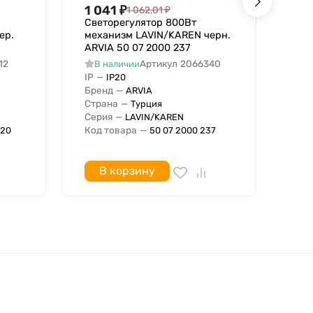
1 041
₽
1 
1 062,01
₽
Светорегулятор 800Вт
Све
ер.
механизм LAVIN/KAREN черн.
мех
ARVIA 50 07 2000 237
ARV
12
Артикул
2066340
В наличии
В
IP
—
IP
IP20
Бренд
—
Бре
ARVIA
Страна
—
Стр
Турция
Серия
—
Сер
LAVIN/KAREN
Код товара
—
Код
20
50 07 2000 237
В корзину