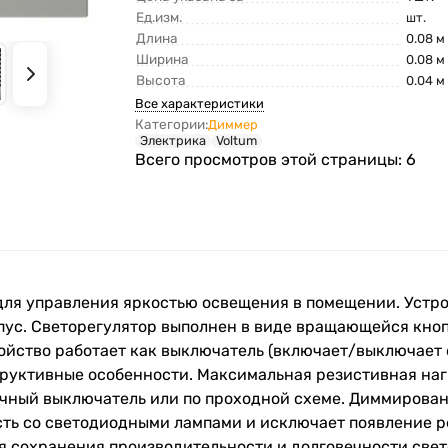
Ед.изм.
шт.
Длина
0.08 м
Ширина
0.08 м
Высота
0.04 м
Все характеристики
Категории:
Диммер
Электрика
Voltum
Всего просмотров этой страницы:
6
для управления яркостью освещения в помещении. Устро
с. Светорегулятор выполнен в виде вращающейся кнопк
ойство работает как выключатель (включает/выключает 
руктивные особенности. Максимальная резистивная наг
ычный выключатель или по проходной схеме. Диммирован
сть со светодиодными лампами и исключает появление р
ля сохранения производительности и долговечности св