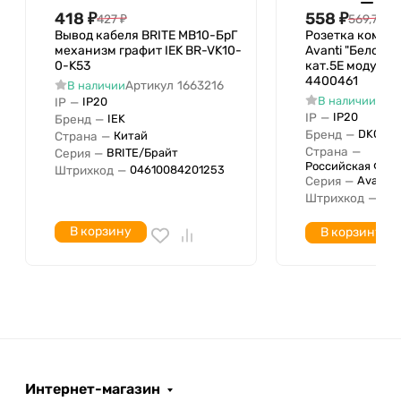
418
₽
558
₽
427
₽
569,74
₽
Глубина устройства
45 мм
Вывод кабеля BRITE МВ10-БрГ
Розетка компью
Количество модулей (модульная
механизм графит IEK BR-VK10-
Avanti "Белое о
система)
0-K53
кат.5E модульн
4400461
Артикул
1663216
В наличии
Минимальная глубина
26 мм
Арт
В наличии
IP
—
IP20
встроенной монтажной коробки
IP
—
IP20
Бренд
—
IEK
Бренд
—
DKC
Страна
—
Китай
Страна
—
Серия
—
BRITE/Брайт
Российская Фед
Штрихкод
—
04610084201253
Серия
—
Avanti
Штрихкод
—
04
В корзину
В корзину
Интернет-магазин