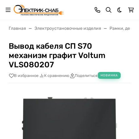
Темная 
Главная
Электроустановочные изделия
Рамки, декор
Вывод кабеля СП S70
механизм графит Voltum
VLS080207
В избранное
К сравнению
Поделиться
НОВИНКА