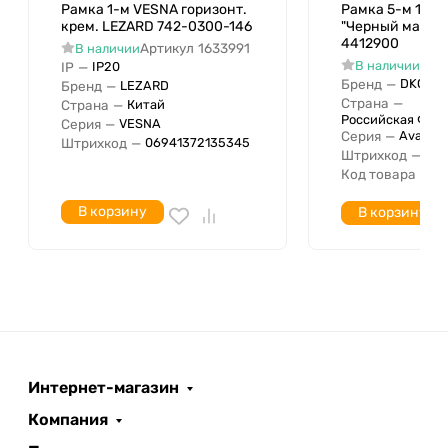
Тип поверхности
Рамка 1-м VESNA горизонт.
Рамка 5-м 10мод
крем. LEZARD 742-0300-146
"Черный матов
Подходит для монтажа
4412900
Артикул
1633991
В наличии
электроустановочных изделий в
Арт
В наличии
IP
—
IP20
кабель-канал
Бренд
—
DKC
Бренд
—
LEZARD
Для скрытого монтажа
Страна
—
Страна
—
Китай
Российская Фед
Серия
—
VESNA
Исполнение для скрытого
Серия
—
Avanti
Штрихкод
—
06941372135345
монтажа
Штрихкод
—
04
Код товара
—
4
Подходит для встроенного
Да
монтажа
В корзину
В корзину
Количество единиц по
горизонтали
Количество единиц по вертикали
Диаметр просверленного
отверстия
Количество модулей по
горизонтали (для модульных
Интернет-магазин
серий)
Компания
Количество модулей по вертикали