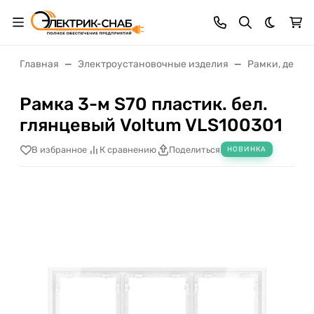
Темная 
Главная
Электроустановочные изделия
Рамки, декор
Рамка 3-м S70 пластик. бел.
глянцевый Voltum VLS100301
В избранное
К сравнению
Поделиться
НОВИНКА