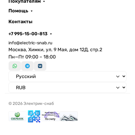
Покупателям
(для модульных серий)
С установленной сеткой
Помощь
Количество групп
Контакты
Без перегородки
+7 995-15-00-813
info@electric-snab.ru
Москва, Химки, ул. 9 Мая, дом 12Д, стр.2
Пн—Пт 09:00 – 18:00
© 2026 Электрик-снаб