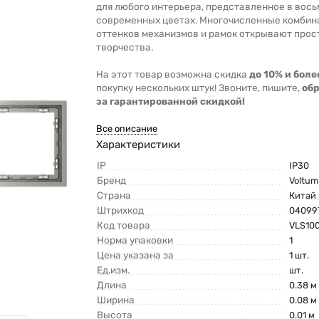
для любого интерьера, представленное в вось
современных цветах. Многочисленные комбин
оттенков механизмов и рамок открывают прос
творчества.
На этот товар возможна скидка
до 10% и боле
покупку нескольких штук! Звоните, пишите,
об
за гарантированной скидкой!
Все описание
Характеристики
IP
IP30
Бренд
Voltum
Страна
Китай
Штрихкод
04099
Код товара
VLS10
Норма упаковки
1
Цена указана за
1 шт.
Ед.изм.
шт.
Длина
0.38 м
Ширина
0.08 м
Высота
0.01 м