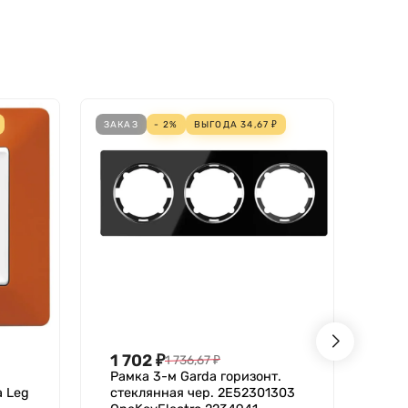
ЗАКАЗ
- 2%
ВЫГОДА
34,67
₽
ЗАКА
1 702
₽
92
1 736,67
₽
Рамка 3-м Garda горизонт.
Рам
а Leg
стеклянная чер. 2E52301303
кре