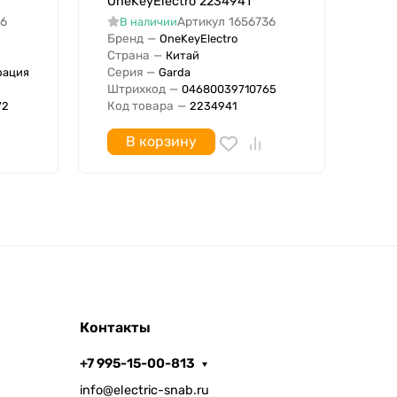
OneKeyElectro 2234941
В
46
Артикул
1656736
В наличии
IP
Бренд
—
OneKeyElectro
Бре
Страна
—
Китай
Стр
Серия
—
рация
Garda
Сер
Штрихкод
—
04680039710765
Штр
Код товара
—
72
2234941
В корзину
Контакты
+7 995-15-00-813
info@electric-snab.ru