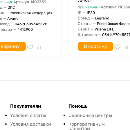
754071
Артикул
1402359
наличии
Артикул
11816
д
—
В наличии
DKC
IP
—
IP20
на
—
Российская Федерация
Бренд
—
Legrand
я
—
Avanti
Страна
—
Российская Феде
хкод
—
04690309642528
Серия
—
Valena LIFE
товара
—
4412900
Штрихкод
—
034149704557
 корзину
В корзину
Покупателям
Помощь
Условия оплаты
Сервисные центры
Условия доставки
Корпоративным
клиентам