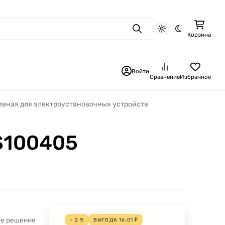
Поиск
Светлая тема
Темная тема
Корзина
Войти
Сравнение
Избранное
ивная для электроустановочных устройств
LS100405
ое решение
- 2 %
ВЫГОДА
16,01
₽