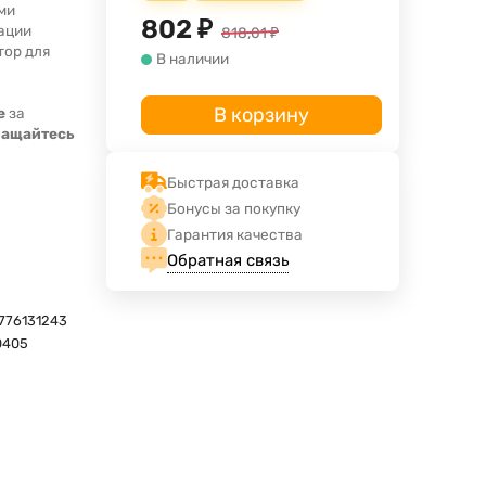
ми
802
₽
ации
818,01
₽
тор для
В наличии
В корзину
е
за
ращайтесь
Быстрая доставка
Бонусы за покупку
Гарантия качества
Обратная связь
776131243
0405