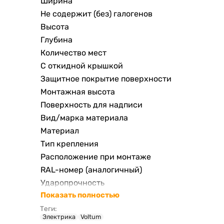
Ширина
Не содержит (без) галогенов
Высота
Глубина
Количество мест
С откидной крышкой
Защитное покрытие поверхности
Монтажная высота
Поверхность для надписи
Вид/марка материала
Материал
Тип крепления
Расположение при монтаже
RAL-номер (аналогичный)
Ударопрочность
Показать полностью
Количество модулей
Оформление
Теги:
Электрика
Voltum
Степень защиты IP