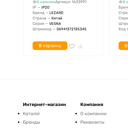
Артикул
1633991
В наличии
В 
IP
—
Брен
IP20
Бренд
—
Стра
LEZARD
Страна
—
Сери
Китай
Серия
—
Штри
VESNA
Штрихкод
—
Код 
06941372135345
В корзину
В
Интернет-магазин
Компания
Каталог
О компании
Бренды
Реквизиты