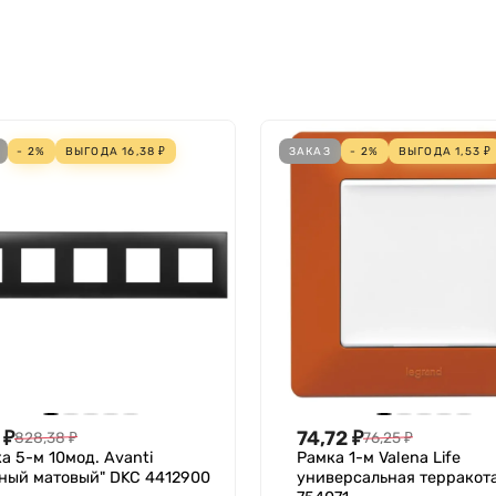
Нет
изделий в кабель-канал
- 2%
ВЫГОДА
16,38
₽
ЗАКАЗ
- 2%
ВЫГОДА
1,53
₽
Да
ульных серий)
ьных серий)
₽
74,72
₽
828,38
₽
76,25
₽
а 5-м 10мод. Avanti
Рамка 1-м Valena Life
ный матовый" DKC 4412900
универсальная терракот