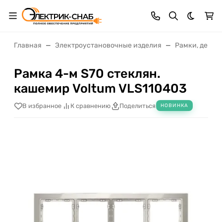
Темная 
Главная
Электроустановочные изделия
Рамки, декор
Рамка 4-м S70 стеклян.
кашемир Voltum VLS110403
В избранное
К сравнению
Поделиться
НОВИНКА