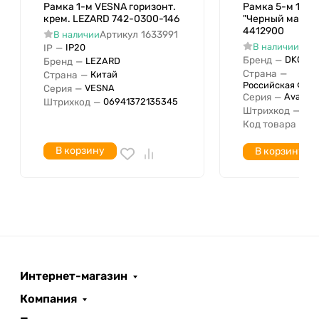
Подходит для монтажа
Рамка 1-м VESNA горизонт.
Рамка 5-м 10мод
крем. LEZARD 742-0300-146
"Черный матов
электроустановочных изделий в
4412900
Артикул
1633991
В наличии
кабель-канал
Арт
В наличии
IP
—
IP20
Для скрытого монтажа
Бренд
—
DKC
Бренд
—
LEZARD
Страна
—
Исполнение для скрытого
Страна
—
Китай
Российская Фед
Серия
—
VESNA
монтажа
Серия
—
Avanti
Штрихкод
—
06941372135345
Подходит для встроенного
Штрихкод
—
04
Да
Код товара
—
4
монтажа
Количество единиц по
В корзину
В корзину
горизонтали
Количество единиц по вертикали
Диаметр просверленного
отверстия
Количество модулей по
горизонтали (для модульных
серий)
Интернет-магазин
Количество модулей по вертикали
Компания
(для модульных серий)