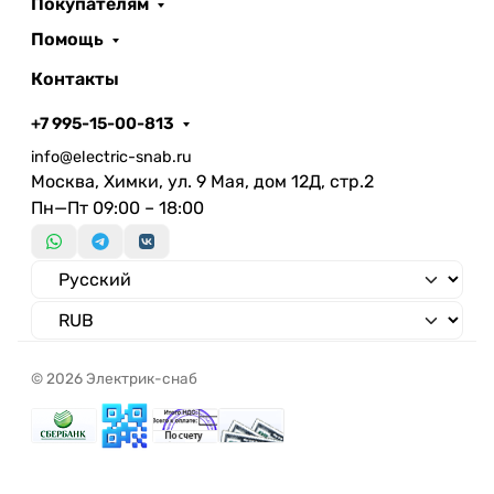
Покупателям
С установленной сеткой
Количество групп
Помощь
Без перегородки
Контакты
+7 995-15-00-813
info@electric-snab.ru
Москва, Химки, ул. 9 Мая, дом 12Д, стр.2
Пн—Пт 09:00 – 18:00
© 2026 Электрик-снаб