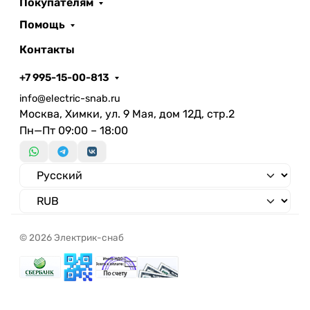
Покупателям
С установленной сеткой
Количество групп
Помощь
Без перегородки
Контакты
+7 995-15-00-813
info@electric-snab.ru
Москва, Химки, ул. 9 Мая, дом 12Д, стр.2
Пн—Пт 09:00 – 18:00
© 2026 Электрик-снаб