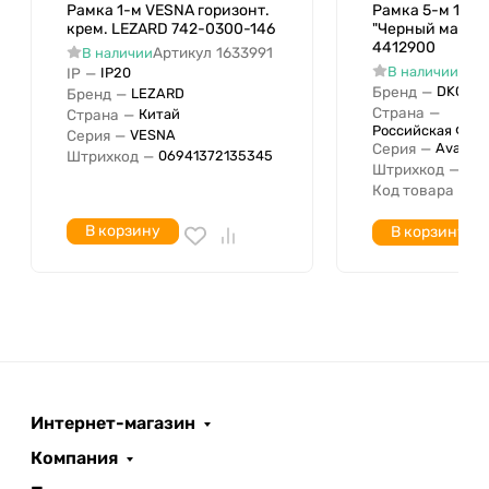
Подходит для монтажа
Рамка 1-м VESNA горизонт.
Рамка 5-м 10мод
крем. LEZARD 742-0300-146
"Черный матов
электроустановочных изделий в
4412900
Артикул
1633991
В наличии
кабель-канал
Арт
В наличии
IP
—
IP20
Для скрытого монтажа
Бренд
—
DKC
Бренд
—
LEZARD
Страна
—
Исполнение для скрытого
Страна
—
Китай
Российская Фед
Серия
—
VESNA
монтажа
Серия
—
Avanti
Штрихкод
—
06941372135345
Подходит для встроенного
Штрихкод
—
04
Да
Код товара
—
4
монтажа
Количество единиц по
В корзину
В корзину
горизонтали
Количество единиц по вертикали
Диаметр просверленного
отверстия
Количество модулей по
горизонтали (для модульных
серий)
Интернет-магазин
Количество модулей по вертикали
Компания
(для модульных серий)