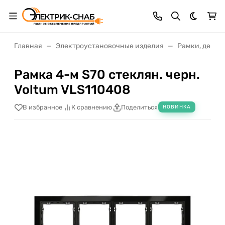
Темная 
Главная
Электроустановочные изделия
Рамки, декор
Рамка 4-м S70 стеклян. черн.
Voltum VLS110408
В избранное
К сравнению
Поделиться
НОВИНКА