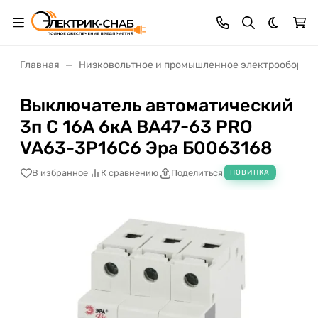
Темная 
Главная
Низковольтное и промышленное электрооборуд
Выключатель автоматический
3п C 16А 6кА ВА47-63 PRO
VA63-3P16C6 Эра Б0063168
В избранное
К сравнению
Поделиться
НОВИНКА