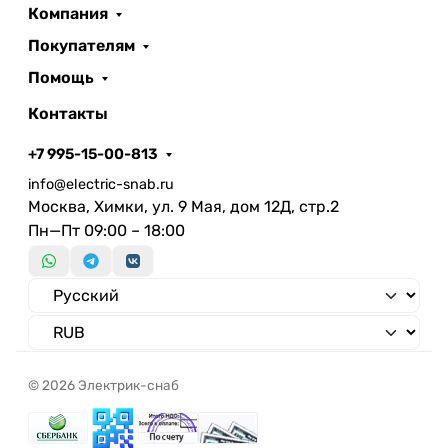
Номин. отключающая способность
Компания
при коротком замыкании Icu IEC
6 кА
Покупателям
60898 при 230 В
Номин. отключающая способность
Помощь
при коротком замыкании Icu IEC
6 кА
Контакты
60947-2 при 230В
Номин. отключающая способность
+7 995-15-00-813
при коротком замыкании Icu IEC
6 кА
info@electric-snab.ru
60947-2 при 400 В
Москва, Химки, ул. 9 Мая, дом 12Д, стр.2
Номинальное импульсное
Пн—Пт 09:00 – 18:00
4000 кВ
напряжение
© 2026 Электрик-снаб