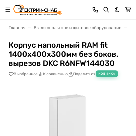
Темная 
Главная
Высоковольтное и щитовое оборудование
Щи
Корпус напольный RAM fit
1400х400х300мм без боков.
вырезов DKC R6NFW144030
В избранное
К сравнению
Поделиться
НОВИНКА