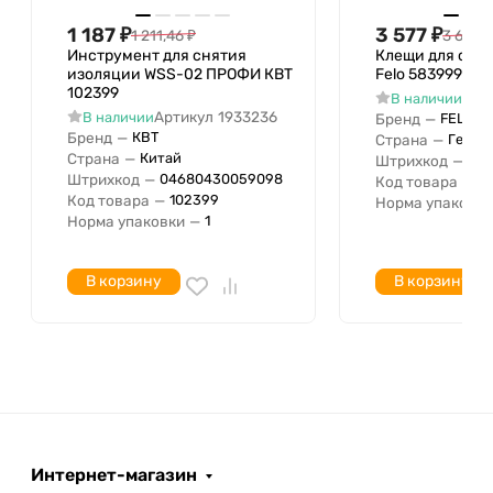
1 187
₽
3 577
₽
1 211,46
₽
3 650,
Инструмент для снятия
Клещи для сня
изоляции WSS-02 ПРОФИ КВТ
Felo 58399911
102399
Арт
В наличии
Артикул
1933236
В наличии
Бренд
—
FELO
Бренд
—
КВТ
Страна
—
Герма
Страна
—
Китай
Штрихкод
—
040
Штрихкод
—
04680430059098
Код товара
—
5
Код товара
—
102399
Норма упаковки
Норма упаковки
—
1
В корзину
В корзину
Интернет-магазин