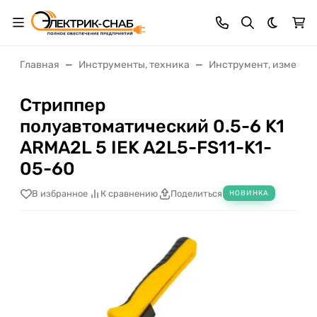
Темная 
Главная
Инструменты, техника
Инструмент, измерит
Стриппер
полуавтоматический 0.5-6 K1
ARMA2L 5 IEK A2L5-FS11-K1-
05-60
В избранное
К сравнению
Поделиться
НОВИНКА