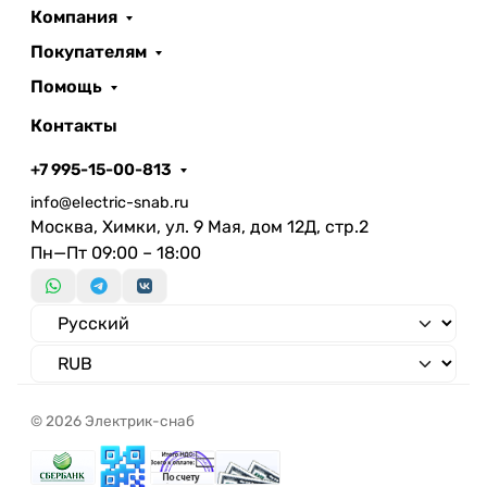
Нет
Компания
монтажа
Количество полюсов
Покупателям
Длина
370 мм
Помощь
Высота/глубина
58 мм
Контакты
Материал корпуса
Алюминий
Тип лампы
LED несменный
+7 995-15-00-813
Встраиваемая длина
info@electric-snab.ru
Подходит для организации
Москва, Химки, ул. 9 Мая, дом 12Д, стр.2
Нет
световых линий
Пн—Пт 09:00 – 18:00
Подходят для аварийного
Нет
освещения
Световой выход
Светораспределение
Симметричный
Материал плафона /
рассеивателя
© 2026 Электрик-снаб
Ударопрочность
Номинальное напряжение с
185 В