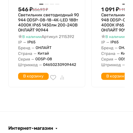
Переменный ток
Род тока
546
₽
1 091
₽
556,93
₽
1 113,25
(AC)
Светильник светодиодный 90
Светильник св
С датчиком движения
Нет
944 ODSP-08-18-4K-LED 18Вт
948 ODSP-08-5
4000К IP65 1450лм 200-240В
4000К IP65 36
Подходит для лампы
ОНЛАЙТ 90944
45 Вт
ОНЛАЙТ 90948
мощностью с
Артикул
2115392
Арт
В наличии
В наличии
Подходит для лампы
IP
—
IP
—
IP65
IP65
45 Вт
Бренд
—
Бренд
—
ОНЛАЙТ
ОНЛАЙ
мощностью по
Страна
—
Страна
—
Китай
Китай
Исполнение решетки
Нет (без)
Серия
—
Серия
—
ODSP-08
ODSP-0
LED-драйвер
Штрихкод
—
Штрихкод
—
04650230909442
04
Устройство управления
(блок питания для
В корзину
В корзину
светодиодов)
Индекс цветопередачи
С дистанционным
Нет
управлением
Ширина установки
Монтажный диаметр
С датчиком света
Интернет-магазин
Подходит для подвесного