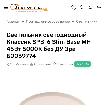
Темная 
Главная
Промышленное освещение
Светильники нас
Светильник светодиодный
Классик SPB-6 Slim Base WH
45Вт 5000К без ДУ Эра
Б0069774
В избранное
К сравнению
Поделиться
НОВИНКА