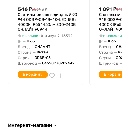
Переменный ток
Род тока
546
₽
1 091
₽
556,93
₽
1 113,25
(AC)
Светильник светодиодный 90
Светильник св
С датчиком движения
Нет
944 ODSP-08-18-4K-LED 18Вт
948 ODSP-08-5
4000К IP65 1450лм 200-240В
4000К IP65 36
Подходит для лампы
ОНЛАЙТ 90944
24 Вт
ОНЛАЙТ 90948
мощностью с
Артикул
2115392
Арт
В наличии
В наличии
Подходит для лампы
IP
—
IP
—
IP65
IP65
24 Вт
Бренд
—
Бренд
—
ОНЛАЙТ
ОНЛАЙ
мощностью по
Страна
—
Страна
—
Китай
Китай
Исполнение решетки
Нет (без)
Серия
—
Серия
—
ODSP-08
ODSP-0
LED-драйвер
Штрихкод
—
Штрихкод
—
04650230909442
04
Устройство управления
(блок питания для
В корзину
В корзину
светодиодов)
Индекс цветопередачи
С дистанционным
Нет
управлением
Ширина установки
Монтажный диаметр
С датчиком света
Интернет-магазин
Подходит для подвесного