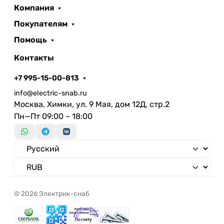
Нет
Компания
монтажа
Количество полюсов
Покупателям
Длина
260 мм
Помощь
Высота/глубина
58 мм
Контакты
Материал корпуса
Алюминий
Тип лампы
LED несменный
+7 995-15-00-813
Встраиваемая длина
info@electric-snab.ru
Подходит для организации
Москва, Химки, ул. 9 Мая, дом 12Д, стр.2
Нет
световых линий
Пн—Пт 09:00 – 18:00
Подходят для аварийного
Нет
освещения
Световой выход
Светораспределение
Симметричный
Материал плафона /
рассеивателя
© 2026 Электрик-снаб
Ударопрочность
Номинальное напряжение с
185 В