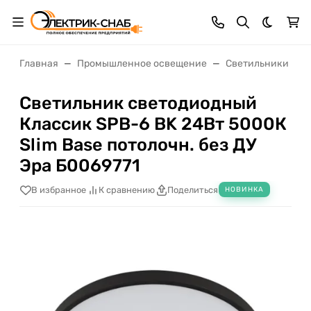
Темная 
Главная
Промышленное освещение
Светильники нас
Светильник светодиодный
Классик SPB-6 BK 24Вт 5000К
Slim Base потолочн. без ДУ
Эра Б0069771
В избранное
К сравнению
Поделиться
НОВИНКА