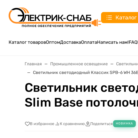
Каталог
Каталог товаров
Оптом
Доставка
Оплата
Написать нам!
FAQ
Главная
Промышленное освещение
Светильн
Светильник светодиодный Классик SPB-6 WH 36Вт
Светильник свето
Slim Base потолоч
В избранное
К сравнению
Поделиться
НОВИНКА