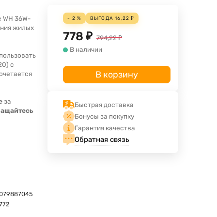
e WH 36W-
- 2 %
ВЫГОДА
16,22
₽
ения жилых
778
₽
794,22
₽
В наличии
пользовать
20) с
В корзину
сочетается
е
за
Быстрая доставка
ращайтесь
Бонусы за покупку
Гарантия качества
Обратная связь
079887045
772