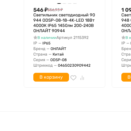
Тип лампы
Встраиваемая длина
546
₽
1 0
556,93
₽
Светильник светодиодный 90
Свет
Подходит для организации световых линий
944 ODSP-08-18-4K-LED 18Вт
948
Подходят для аварийного освещения
4000К IP65 1450лм 200-240В
4000
Световой выход
ОНЛАЙТ 90944
ОНЛ
Артикул
2115392
В наличии
В 
Светораспределение
IP
—
IP
—
IP65
Материал плафона / рассеивателя
Бренд
—
Брен
ОНЛАЙТ
Ударопрочность
Страна
—
Стра
Китай
Серия
—
Сери
ODSP-08
Номинальное напряжение с
Штрихкод
—
Штри
04650230909442
Номинальное напряжение по
Степень защиты IP
В корзину
В
В комплекте с лампой
Цветность света по стандарту EN 12464-1
Специальное применение
Противопожарная защита "d"
Возможность покрытия теплоизоляционным в
Подходит для числа источников света
Подходит для монтажа на стену