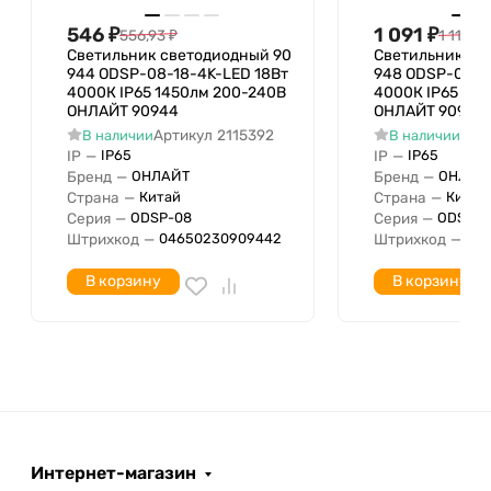
Цвет корпуса
546
₽
1 091
₽
556,93
₽
1 113,25
Переменный ток
Род тока
Светильник светодиодный 90
Светильник св
(AC)
944 ODSP-08-18-4K-LED 18Вт
948 ODSP-08-5
4000К IP65 1450лм 200-240В
4000К IP65 36
С датчиком движения
Нет
ОНЛАЙТ 90944
ОНЛАЙТ 90948
Подходит для лампы
Артикул
2115392
Арт
В наличии
В наличии
24 Вт
мощностью с
IP
—
IP
—
IP65
IP65
Бренд
—
Бренд
—
ОНЛАЙТ
ОНЛАЙ
Подходит для лампы
24 Вт
Страна
—
Страна
—
Китай
Китай
мощностью по
Серия
—
Серия
—
ODSP-08
ODSP-0
Исполнение решетки
Нет (без)
Штрихкод
—
Штрихкод
—
04650230909442
04
LED-драйвер
В корзину
В корзину
Устройство управления
(блок питания для
светодиодов)
Индекс цветопередачи
С дистанционным
Нет
управлением
Ширина установки
Монтажный диаметр
Интернет-магазин
С датчиком света