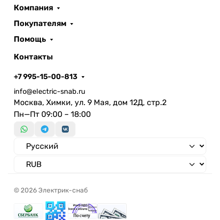
Компания
Подходит для подвесного
Нет
монтажа
Покупателям
Количество полюсов
Помощь
Длина
230 мм
Контакты
Высота/глубина
60 мм
Материал корпуса
Алюминий
+7 995-15-00-813
Тип лампы
LED несменный
info@electric-snab.ru
Встраиваемая длина
Москва, Химки, ул. 9 Мая, дом 12Д, стр.2
Подходит для организации
Пн—Пт 09:00 – 18:00
Нет
световых линий
Подходят для аварийного
Нет
освещения
Световой выход
Светораспределение
Симметричный
Материал плафона /
© 2026 Электрик-снаб
рассеивателя
Ударопрочность