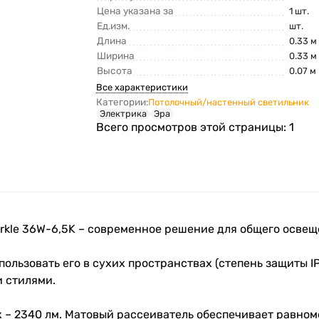
Цена указана за
1 шт.
Ед.изм.
шт.
Длина
0.33 м
Ширина
0.33 м
Высота
0.07 м
Все характеристики
Категории:
Потолочный/настенный светильник
Электрика
Эра
Всего просмотров этой страницы:
1
rkle 36W-6,5K – современное решение для общего осве
льзовать его в сухих пространствах (степень защиты I
 стилями.
к – 2340 лм. Матовый рассеиватель обеспечивает равном