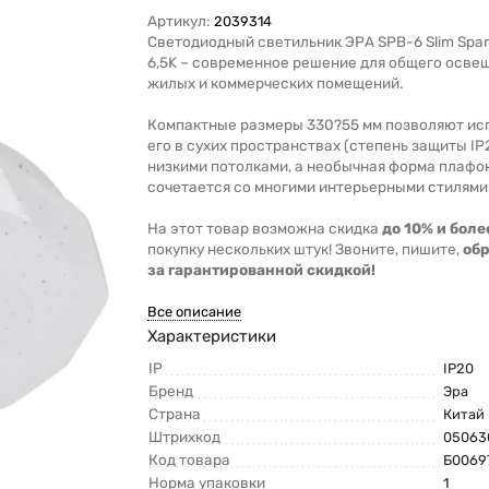
Артикул:
2039314
Светодиодный светильник ЭРА SPB-6 Slim Spar
6,5K – современное решение для общего осве
жилых и коммерческих помещений.
Компактные размеры 330?55 мм позволяют ис
его в сухих пространствах (степень защиты IP
низкими потолками, а необычная форма плафо
сочетается со многими интерьерными стилями
На этот товар возможна скидка
до 10% и боле
покупку нескольких штук! Звоните, пишите,
об
за гарантированной скидкой!
Все описание
Характеристики
IP
IP20
Бренд
Эра
Страна
Китай
Штрихкод
05063
Код товара
Б0069
Норма упаковки
1