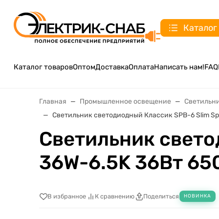
Каталог
Каталог товаров
Оптом
Доставка
Оплата
Написать нам!
FAQ
Главная
Промышленное освещение
Светильн
Светильник светодиодный Классик SPB-6 Slim Spa
Светильник свето
36W-6.5K 36Вт 65
В избранное
К сравнению
Поделиться
НОВИНКА