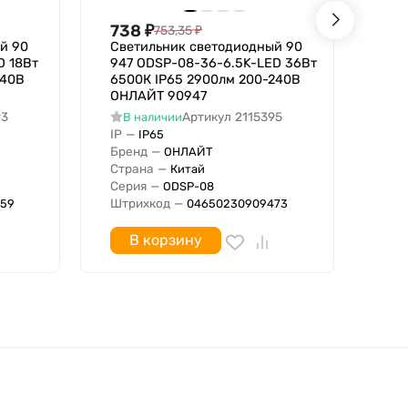
738
₽
73
753,35
₽
й 90
Светильник светодиодный 90
Све
D 18Вт
947 ODSP-08-36-6.5K-LED 36Вт
946
240В
6500К IP65 2900лм 200-240В
400
ОНЛАЙТ 90947
ОН
93
Артикул
2115395
В наличии
В
IP
—
IP
IP65
Бренд
—
Бре
ОНЛАЙТ
Страна
—
Стр
Китай
Серия
—
Сер
ODSP-08
Штрихкод
—
Штр
59
04650230909473
В корзину
освещение