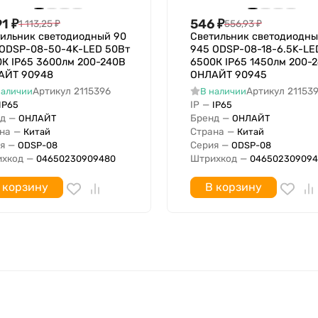
LED несменный
91
₽
546
₽
1 113,25
₽
556,93
₽
ильник светодиодный 90
Светильник светодиодны
Нет
 ODSP-08-50-4K-LED 50Вт
945 ODSP-08-18-6.5K-LE
Нет
К IP65 3600лм 200-240В
6500К IP65 1450лм 200-
АЙТ 90948
ОНЛАЙТ 90945
Артикул
2115396
Артикул
21153
наличии
В наличии
Симметричный
IP
—
IP65
IP65
д
—
Бренд
—
ОНЛАЙТ
ОНЛАЙТ
на
—
Страна
—
Китай
Китай
я
—
Серия
—
ODSP-08
ODSP-08
185 В
хкод
—
Штрихкод
—
04650230909480
046502309094
265 В
IP20
 корзину
В корзину
Да
Бытовое (интерьерное) 
оздействием
1
Нет