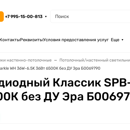
+7 995-15-00-813
Контакты
Реквизиты
Условия предоставления услуг
Еще
ики настенно-потолочные
Потолочный/настенный светильн
rkle WH 36W-6.5K 36Вт 6500К без ДУ Эра Б0069790
диодный Классик SPB-
00К без ДУ Эра Б0069