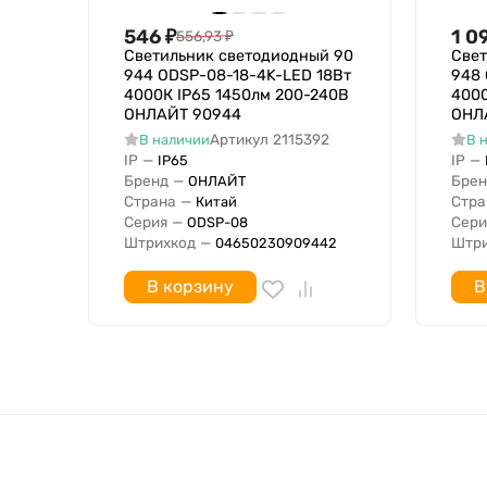
Тип лампы
Встраиваемая длина
546
₽
1 0
556,93
₽
Светильник светодиодный 90
Свет
Подходит для организации световых линий
944 ODSP-08-18-4K-LED 18Вт
948
Подходят для аварийного освещения
4000К IP65 1450лм 200-240В
4000
Световой выход
ОНЛАЙТ 90944
ОНЛ
Артикул
2115392
В наличии
В 
Светораспределение
IP
—
IP
—
IP65
Материал плафона / рассеивателя
Бренд
—
Брен
ОНЛАЙТ
Ударопрочность
Страна
—
Стра
Китай
Серия
—
Сери
ODSP-08
Номинальное напряжение с
Штрихкод
—
Штри
04650230909442
Номинальное напряжение по
Степень защиты IP
В корзину
В
В комплекте с лампой
Цветность света по стандарту EN 12464-1
Специальное применение
Противопожарная защита "d"
Возможность покрытия теплоизоляционным в
Подходит для числа источников света
Подходит для монтажа на стену