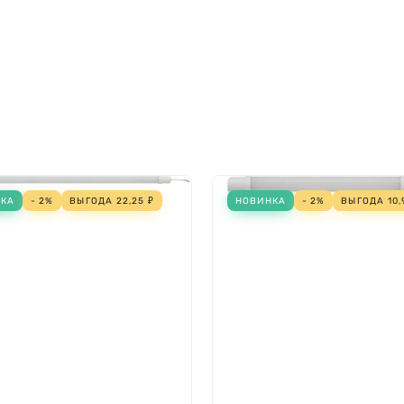
Переменный ток (AC)
Нет
36 Вт
36 Вт
Нет (без)
LED-драйвер (блок пита
Нет
НКА
- 2%
ВЫГОДА
22,25
₽
НОВИНКА
- 2%
ВЫГОДА
10,
Нет
300 мм
55 мм
Алюминий