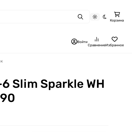
Поиск
Светлая тема
Темная тема
Корзина
Войти
Сравнение
Избранное
ик
6 Slim Sparkle WH
790