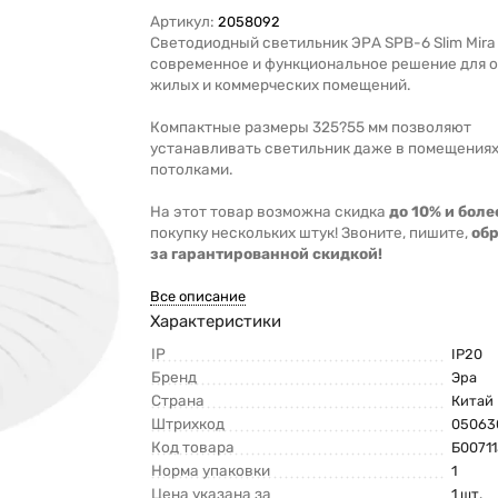
Артикул:
2058092
Светодиодный светильник ЭРА SPB-6 Slim Mira
современное и функциональное решение для 
жилых и коммерческих помещений.
Компактные размеры 325?55 мм позволяют
устанавливать светильник даже в помещениях
потолками.
На этот товар возможна скидка
до 10% и боле
покупку нескольких штук! Звоните, пишите,
об
за гарантированной скидкой!
Все описание
Характеристики
IP
IP20
Бренд
Эра
Страна
Китай
Штрихкод
05063
Код товара
Б0071
Норма упаковки
1
Цена указана за
1 шт.