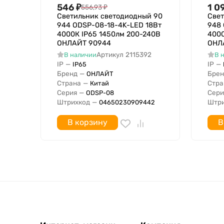
Материал корпуса
546
₽
1 0
556,93
₽
Тип лампы
Светильник светодиодный 90
Свет
944 ODSP-08-18-4K-LED 18Вт
948
Встраиваемая длина
4000К IP65 1450лм 200-240В
4000
Подходит для организации световых линий
ОНЛАЙТ 90944
ОНЛ
Подходят для аварийного освещения
Артикул
2115392
В наличии
В 
IP
—
IP
—
IP65
Световой выход
Бренд
—
Брен
ОНЛАЙТ
Светораспределение
Страна
—
Стра
Китай
Материал плафона / рассеивателя
Серия
—
Сери
ODSP-08
Штрихкод
—
Штри
04650230909442
Ударопрочность
Номинальное напряжение с
В корзину
В
Номинальное напряжение по
Степень защиты IP
В комплекте с лампой
Цветность света по стандарту EN 12464-1
Специальное применение
Противопожарная защита "d"
Возможность покрытия теплоизоляционным в
Подходит для числа источников света