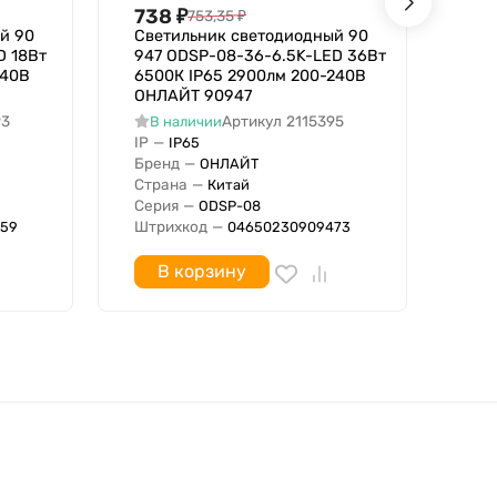
738
₽
73
753,35
₽
й 90
Светильник светодиодный 90
Све
D 18Вт
947 ODSP-08-36-6.5K-LED 36Вт
946
240В
6500К IP65 2900лм 200-240В
400
ОНЛАЙТ 90947
ОН
93
Артикул
2115395
В наличии
В
IP
—
IP
IP65
Бренд
—
Бре
ОНЛАЙТ
Страна
—
Стр
Китай
Серия
—
Сер
ODSP-08
Штрихкод
—
Штр
59
04650230909473
В корзину
освещение