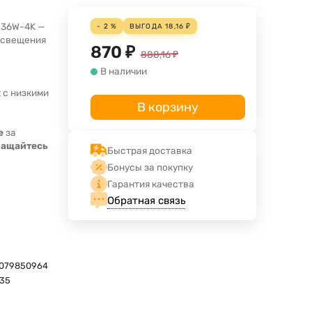
 36W-4K —
- 2 %
ВЫГОДА
18,16
₽
освещения
870
₽
888,16
₽
В наличии
 с низкими
В корзину
е
за
ращайтесь
Быстрая доставка
Бонусы за покупку
Гарантия качества
Обратная связь
079850964
135