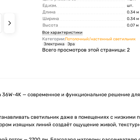
Ед.изм.
шт.
Длина
0.34 м
Ширина
0.34 м
Высота
0.07 м
Все характеристики
Категории:
Потолочный/настенный светильник
Электрика
Эра
Всего просмотров этой страницы:
2
ra 36W-4K — современное и функциональное решение дл
анавливать светильник даже в помещениях с низкими по
зором изящных линий создаёт ощущение живой, текстурн
вой поток — 2700 лм. Благодаря матовому рассеивателю 