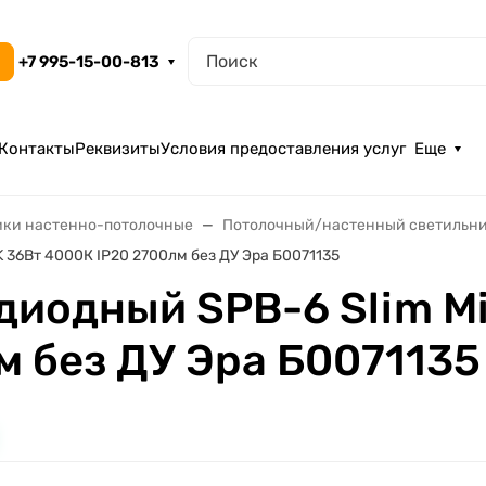
+7 995-15-00-813
Контакты
Реквизиты
Условия предоставления услуг
Еще
ики настенно-потолочные
Потолочный/настенный светильн
 36Вт 4000К IP20 2700лм без ДУ Эра Б0071135
диодный SPB-6 Slim M
м без ДУ Эра Б0071135