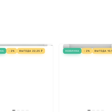
Переменный ток (AC)
Нет
36 Вт
36 Вт
Нет (без)
LED-драйвер (блок пита
НКА
- 2%
ВЫГОДА
22,25
₽
НОВИНКА
- 2%
ВЫГОДА
10,
Нет
Нет
325 мм
55 мм