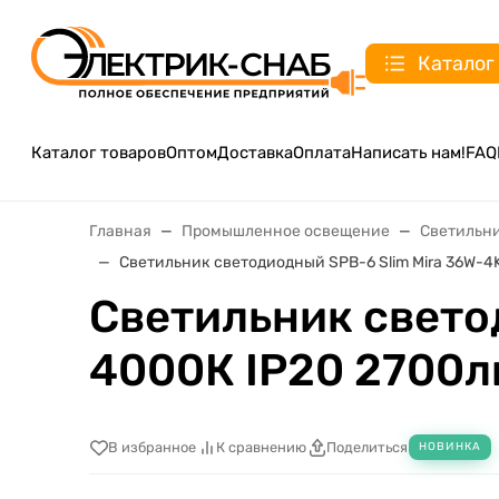
Каталог
Каталог товаров
Оптом
Доставка
Оплата
Написать нам!
FAQ
Главная
Промышленное освещение
Светильн
Светильник светодиодный SPB-6 Slim Mira 36W-4K
Светильник свето
4000К IP20 2700л
В избранное
К сравнению
Поделиться
НОВИНКА