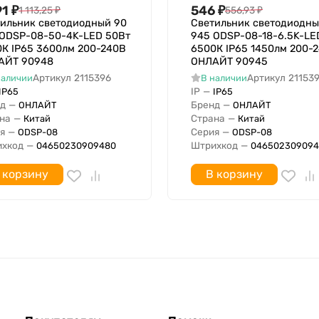
Алюминий
91
₽
546
₽
1 113,25
₽
556,93
₽
LED несменный
ильник светодиодный 90
Светильник светодиодны
 ODSP-08-50-4K-LED 50Вт
945 ODSP-08-18-6.5K-LE
К IP65 3600лм 200-240В
6500К IP65 1450лм 200-
АЙТ 90948
ОНЛАЙТ 90945
Нет
Артикул
2115396
Артикул
21153
наличии
В наличии
IP
—
IP65
IP65
д
—
Бренд
—
ОНЛАЙТ
ОНЛАЙТ
Симметричный
на
—
Страна
—
Китай
Китай
я
—
Серия
—
ODSP-08
ODSP-08
хкод
—
Штрихкод
—
04650230909480
046502309094
175 В
 корзину
В корзину
265 В
IP20
Да
Бытовое (интерьерное) 
оздействием
1