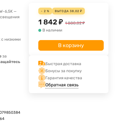
W-6,5K —
- 2 %
ВЫГОДА
38,02
₽
освещения
1 842
₽
1 880,02
₽
В наличии
 с низкими
В корзину
е
за
ращайтесь
Быстрая доставка
Бонусы за покупку
Гарантия качества
Обратная связь
079850384
164