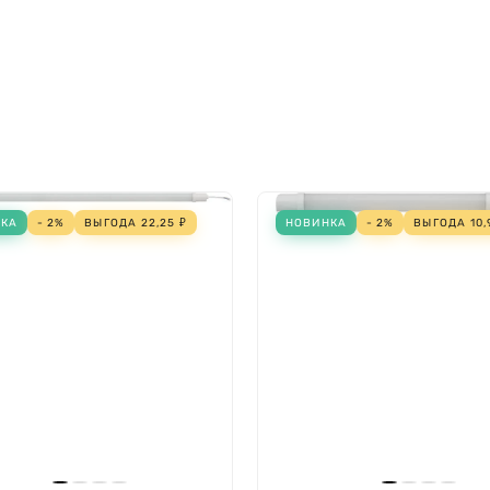
Переменный ток (AC)
Нет
70 Вт
70 Вт
Нет (без)
LED-драйвер (блок пита
НКА
- 2%
ВЫГОДА
22,25
₽
НОВИНКА
- 2%
ВЫГОДА
10,
Нет
Нет
468 мм
60 мм