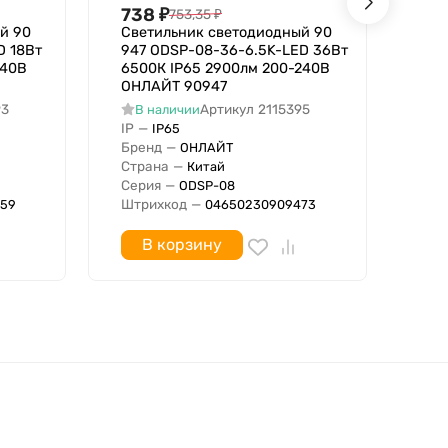
738
₽
73
753,35
₽
й 90
Светильник светодиодный 90
Све
D 18Вт
947 ODSP-08-36-6.5K-LED 36Вт
946
240В
6500К IP65 2900лм 200-240В
400
ОНЛАЙТ 90947
ОН
93
Артикул
2115395
В наличии
В
IP
—
IP
IP65
Бренд
—
Бре
ОНЛАЙТ
Страна
—
Стр
Китай
Серия
—
Сер
ODSP-08
Штрихкод
—
Штр
59
04650230909473
В корзину
освещение