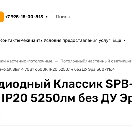
+7 995-15-00-813
Контакты
Реквизиты
Условия предоставления услуг
Еще
ики настенно-потолочные
Потолочный/настенный светильн
.5K Slim 4 70Вт 6500К IP20 5250лм без ДУ Эра Б0071164
диодный Классик SPB
 IP20 5250лм без ДУ Э