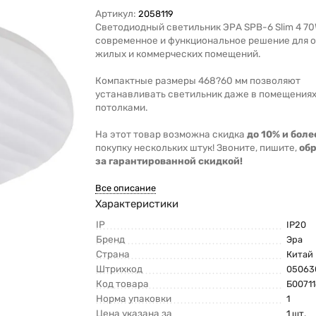
Артикул:
2058119
Светодиодный светильник ЭРА SPB-6 Slim 4 70
современное и функциональное решение для 
жилых и коммерческих помещений.
Компактные размеры 468?60 мм позволяют
устанавливать светильник даже в помещениях
потолками.
На этот товар возможна скидка
до 10% и боле
покупку нескольких штук! Звоните, пишите,
об
за гарантированной скидкой!
Все описание
Характеристики
IP
IP20
Бренд
Эра
Страна
Китай
Штрихкод
05063
Код товара
Б0071
Норма упаковки
1
Цена указана за
1 шт.