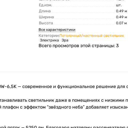
Ед.изм.
шт.
Длина
0.49 м
Ширина
0.49 м
Высота
0.07 м
Все характеристики
Категории:
Потолочный/настенный светильник
Электрика
Эра
Всего просмотров этой страницы:
3
70W-6,5K — современное и функциональное решение для
анавливать светильник даже в помещениях с низкими по
й плафон с эффектом “звёздного неба” добавляет изыска
вой поток — 5250 лм. Благодаря матовому рассеивателю 