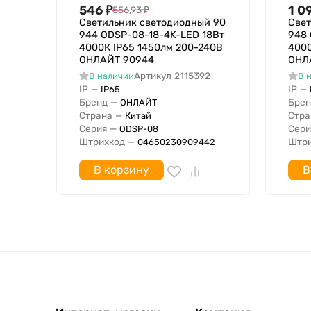
Материал корпуса
546
₽
1 0
556,93
₽
Тип лампы
Светильник светодиодный 90
Свет
944 ODSP-08-18-4K-LED 18Вт
948
Встраиваемая длина
4000К IP65 1450лм 200-240В
4000
Подходит для организации световых линий
ОНЛАЙТ 90944
ОНЛ
Подходят для аварийного освещения
Артикул
2115392
В наличии
В 
IP
—
IP
—
IP65
Световой выход
Бренд
—
Брен
ОНЛАЙТ
Светораспределение
Страна
—
Стра
Китай
Материал плафона / рассеивателя
Серия
—
Сери
ODSP-08
Штрихкод
—
Штри
04650230909442
Ударопрочность
Номинальное напряжение с
В корзину
В
Номинальное напряжение по
Степень защиты IP
В комплекте с лампой
Цветность света по стандарту EN 12464-1
Специальное применение
Противопожарная защита "d"
Возможность покрытия теплоизоляционным в
Подходит для числа источников света