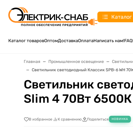
Каталог
Каталог товаров
Оптом
Доставка
Оплата
Написать нам!
FAQ
Главная
Промышленное освещение
Светильн
Светильник светодиодный Классик SPB-6 WH 70W-6
Светильник свето
Slim 4 70Вт 6500К
В избранное
К сравнению
Поделиться
НОВИНКА