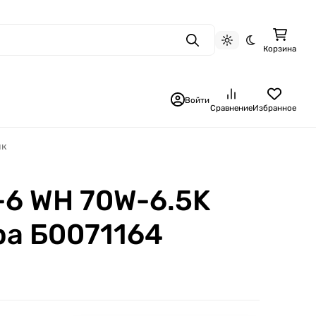
Поиск
Светлая тема
Темная тема
Корзина
Войти
Сравнение
Избранное
ик
-6 WH 70W-6.5K
ра Б0071164