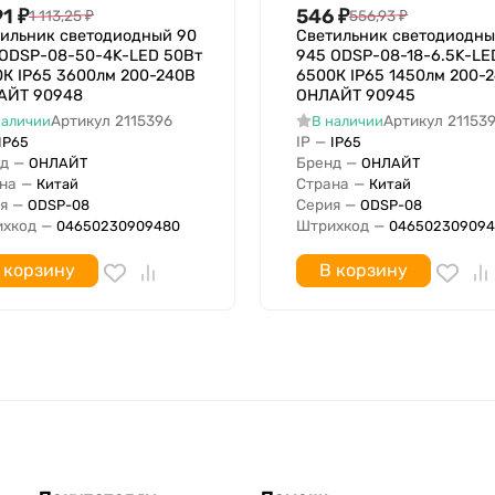
Алюминий
91
₽
546
₽
1 113,25
₽
556,93
₽
LED несменный
ильник светодиодный 90
Светильник светодиодны
 ODSP-08-50-4K-LED 50Вт
945 ODSP-08-18-6.5K-LE
К IP65 3600лм 200-240В
6500К IP65 1450лм 200-
АЙТ 90948
ОНЛАЙТ 90945
Нет
Артикул
2115396
Артикул
21153
наличии
В наличии
IP
—
IP65
IP65
д
—
Бренд
—
ОНЛАЙТ
ОНЛАЙТ
Симметричный
на
—
Страна
—
Китай
Китай
я
—
Серия
—
ODSP-08
ODSP-08
хкод
—
Штрихкод
—
04650230909480
046502309094
175 В
 корзину
В корзину
265 В
IP20
Да
Бытовое (интерьерное) 
оздействием
1