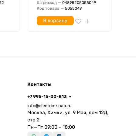
Штрихкод
—
Штр
62
04895205055049
Код товара
—
Код
5055049
В корзину
Контакты
+7 995-15-00-813
info@electric-snab.ru
Москва, Химки, ул. 9 Мая, дом 12Д,
стр.2
Пн—Пт 09:00 – 18:00