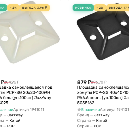
НКА
- 2%
ВЫГОДА
3,96
₽
НОВИНКА
- 2%
ВЫГОДА
17,
₽
879
₽
204,96
₽
896,70
₽
щадка самоклеящаяся под
Площадка самоклеящаяс
уты PCP-SG 20х20-100WH
хомуты PCP-SG 40х40-1
6 бел. (уп.100шт) JazzWay
PA6.6 черн. (уп.100шт) J
5025
5055162
Артикул
1941011
Артикул
19410
наличии
В наличии
д
—
Бренд
—
JazzWay
JazzWay
на
—
Страна
—
Китай
Китай
я
—
Серия
—
PCP
PCP