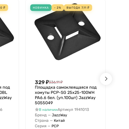
70
₽
НОВИНКА
- 2%
ВЫГОДА
7,11
₽
НОВИ
329
₽
43
336,11
₽
я под
Площадка самоклеящаяся под
Пло
00BL
хомуты PCP-SG 25х25-100WH
хом
azzWay
PA6.6 бел. (уп.100шт) JazzWay
PA6
5055049
50
16
Артикул
1941013
В наличии
В
Бренд
—
Бре
JazzWay
Страна
—
Стр
Китай
Серия
—
Сер
PCP