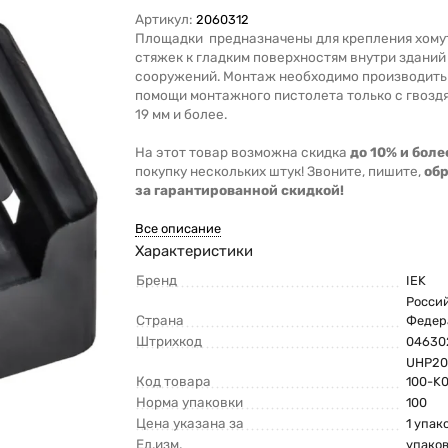
Артикул:
2060312
Площадки предназначены для крепления хому
стяжек к гладким поверхностям внутри зданий
сооружений. Монтаж необходимо производить
помощи монтажного пистолета только с гвозд
19 мм и более.
На этот товар возможна скидка
до 10% и боле
покупку нескольких штук! Звоните, пишите,
об
за гарантированной скидкой!
Все описание
Характеристики
Бренд
IEK
Росси
Страна
Федер
Штрихкод
04630
UHP20
Код товара
100-K
Норма упаковки
100
Цена указана за
1 упак
Ед.изм.
упако