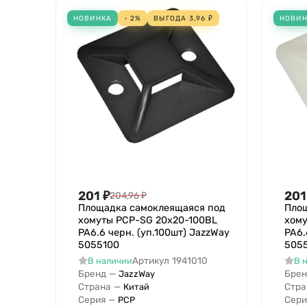
НОВИНКА
- 2%
ВЫГОДА
3,96
₽
НОВИ
201
₽
201
204,96
₽
Площадка самоклеящаяся под
Пло
хомуты PCP-SG 20х20-100BL
хом
PA6.6 черн. (уп.100шт) JazzWay
PA6.
5055100
505
Артикул
1941010
В наличии
В 
Бренд
—
Брен
JazzWay
Страна
—
Стра
Китай
Серия
—
Сери
PCP