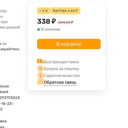
тов-
- 2 %
ВЫГОДА
6,65
₽
 и
338
₽
 при
344,65
₽
ями длиной
В наличии
В корзину
е
за
ращайтесь
Быстрая доставка
Бонусы за покупку
Гарантия качества
Обратная связь
йская
ация
293703263
-16-23-
02
овка
вка