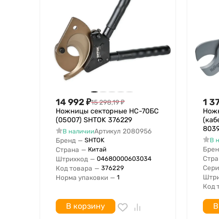
14 992
₽
1 3
15 298,19
₽
Ножницы секторные НС-70БС
Ножн
(05007) SHTOK 376229
(каб
803
Артикул
2080956
В наличии
Бренд
—
В 
SHTOK
Брен
Страна
—
Китай
Стра
Штрихкод
—
04680000603034
Сери
Код товара
—
376229
Штри
Норма упаковки
—
1
Код 
В корзину
В