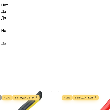
Нет
Да
в
Да
Нет
Да
- 2%
ВЫГОДА
28,44
₽
- 2%
ВЫГОДА
87,15
₽