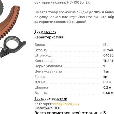
секторных ножниц НС-100Бр IEK.
На этот товар возможна скидка
до 10% и боле
покупку нескольких штук! Звоните, пишите,
об
за гарантированной скидкой!
Все описание
Характеристики
Бренд
IEK
Страна
Китай
Штрихкод
04630
Код товара
TNS41
Норма упаковки
1
Цена указана за
1 шт.
Ед.изм.
шт.
Длина
0.3 м
Ширина
0.2 м
Высота
0.05 м
Все характеристики
Категории:
Резак кабельный
Электрика
IEK
Всего просмотров этой страницы:
3