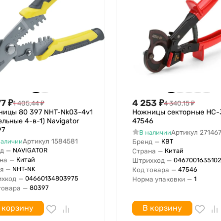
77
₽
4 253
₽
1 405,44
₽
4 340,15
₽
ицы 80 397 NHT-Nk03-4v1
Ножницы секторные НС-
ельные 4-в-1) Navigator
47546
97
Артикул
27146
В наличии
Артикул
1584581
наличии
Бренд
—
КВТ
д
—
NAVIGATOR
Страна
—
Китай
на
—
Китай
Штрихкод
—
046700163510
я
—
NHT-NK
Код товара
—
47546
хкод
—
04660134803975
Норма упаковки
—
1
товара
—
80397
 корзину
В корзину