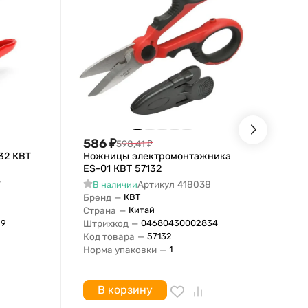
586
₽
28
598,41
₽
32 КВТ
Ножницы электромонтажника
Нож
ES-01 КВТ 57132
(05
7
Артикул
418038
В наличии
В
Бренд
—
Бре
КВТ
Страна
—
Стр
Китай
Штрихкод
—
Штр
29
04680430002834
Код товара
—
Код
57132
Норма упаковки
—
Нор
1
В корзину