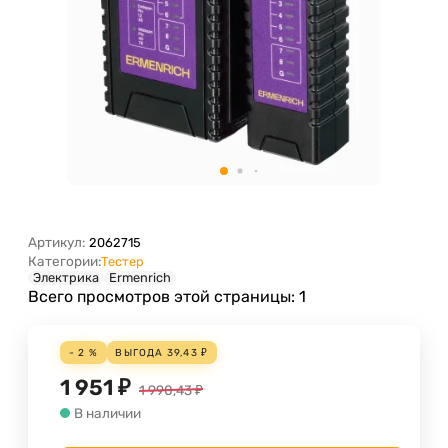
Артикул:
2062715
Категории:
Тестер
Электрика
Ermenrich
Всего просмотров этой страницы:
1
- 2 %
ВЫГОДА
39,43
₽
1 951
₽
1 990,43
₽
В наличии