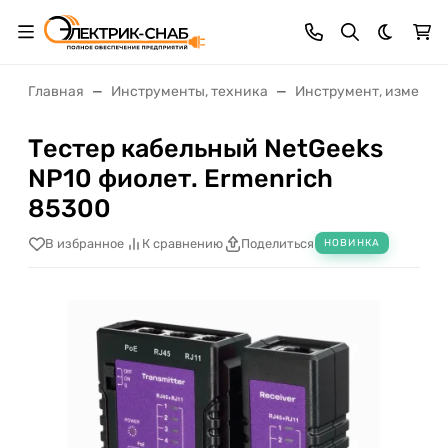
Темная 
Главная
Инструменты, техника
Инструмент, измерит
Тестер кабельный NetGeeks
NP10 фиолет. Ermenrich
85300
В избранное
К сравнению
Поделиться
НОВИНКА