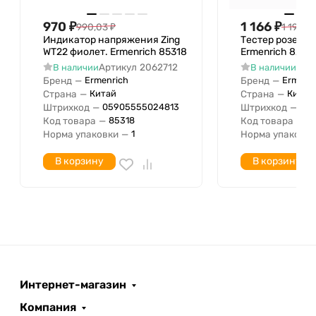
970
₽
1 166
₽
990,03
₽
1 190,11
Индикатор напряжения Zing
Тестер розеток 
WT22 фиолет. Ermenrich 85318
Ermenrich 8296
Артикул
2062712
Арт
В наличии
В наличии
Бренд
—
Бренд
—
Ermenrich
Ermenr
Страна
—
Страна
—
Китай
Китай
Штрихкод
—
Штрихкод
—
05905555024813
05
Код товара
—
Код товара
—
85318
8
Норма упаковки
—
Норма упаковки
1
В корзину
В корзину
Интернет-магазин
Компания