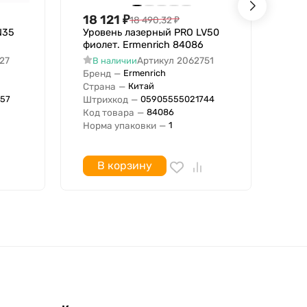
18 121
₽
72
18 490,32
₽
N35
Уровень лазерный PRO LV50
Уро
фиолет. Ermenrich 84086
фре
73/
27
Артикул
2062751
В наличии
П
Бренд
—
Ermenrich
Код
Страна
—
Китай
Штр
Штрихкод
—
57
05905555021744
Цен
Код товара
—
84086
Ед.
Норма упаковки
—
1
Бре
В корзину