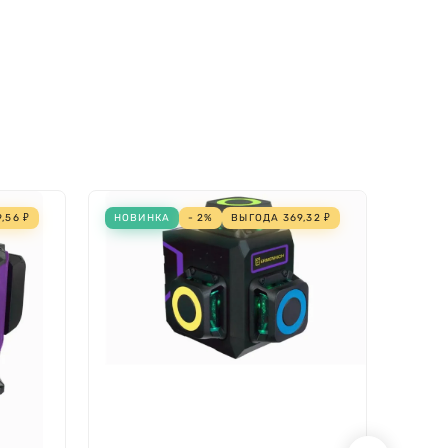
9,56
₽
НОВИНКА
- 2%
ВЫГОДА
369,32
₽
- 2%