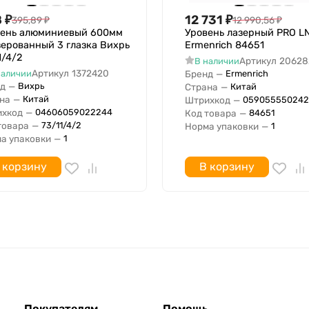
8
₽
12 731
₽
395,89
₽
12 990,56
₽
вень алюминиевый 600мм
Уровень лазерный PRO L
ерованный 3 глазка Вихрь
Ermenrich 84651
1/4/2
Артикул
20628
В наличии
Артикул
1372420
наличии
Бренд
—
Ermenrich
д
—
Вихрь
Страна
—
Китай
на
—
Китай
Штрихкод
—
059055550242
хкод
—
04606059022244
Код товара
—
84651
товара
—
73/11/4/2
Норма упаковки
—
1
а упаковки
—
1
 корзину
В корзину
Покупателям
Помощь