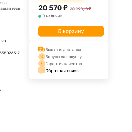
е
за
20 570
₽
ращайтесь
20 990,10
₽
В наличии
В корзину
ich
Быстрая доставка
555026312
Бонусы за покупку
Гарантия качества
Обратная связь
м
м