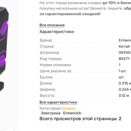
На этот товар возможна скидка
до 10% и боле
покупку нескольких штук! Звоните, пишите,
об
за гарантированной скидкой!
Все описание
Характеристики
Бренд
Ermenr
Страна
Китай
Штрихкод
05905
Код товара
85571
Норма упаковки
1
Цена указана за
1 шт.
Ед.изм.
шт.
Длина
0.315 
Ширина
0.265 
Высота
0.12 м
Все характеристики
Категории:
Уровень
Электрика
Ermenrich
Всего просмотров этой страницы:
2