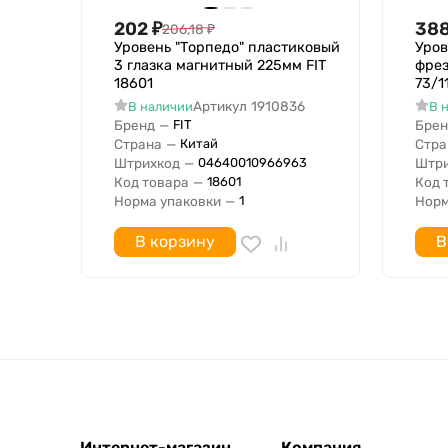
202
₽
38
206,18
₽
Уровень "Торпедо" пластиковый
Уро
3 глазка магнитный 225мм FIT
фрез
18601
73/1
Артикул
1910836
В наличии
В 
Бренд
—
Брен
FIT
Страна
—
Стра
Китай
Штрихкод
—
Штри
04640010966963
Код товара
—
Код 
18601
Норма упаковки
—
Норм
1
В корзину
В
Интернет-магазин
Компания