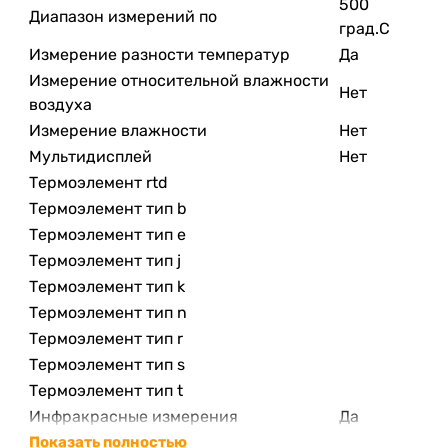
500
Диапазон измерений по
град.C
Измерение разности температур
Да
Измерение относительной влажности
Нет
воздуха
Измерение влажности
Нет
Мультидисплей
Нет
Термоэлемент rtd
Термоэлемент тип b
Термоэлемент тип е
Термоэлемент тип j
Термоэлемент тип k
Термоэлемент тип n
Термоэлемент тип r
Термоэлемент тип s
Термоэлемент тип t
Инфракрасные измерения
Да
Показать полностью
Внешний датчик
Нет