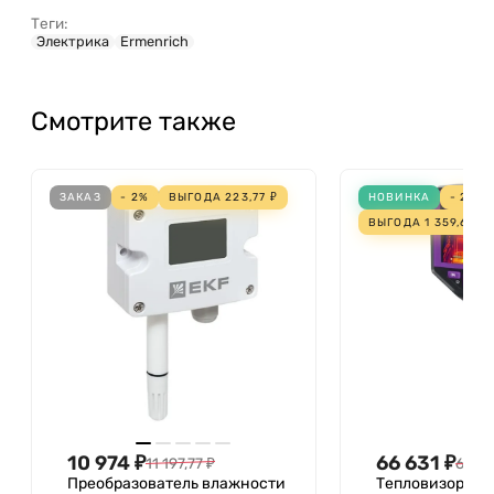
Теги:
Электрика
Ermenrich
Смотрите также
ЗАКАЗ
- 2%
ВЫГОДА
223,77
₽
НОВИНКА
- 2%
ВЫГОДА
1 359,60
₽
10 974
₽
66 631
₽
11 197,77
₽
67 99
Преобразователь влажности
Тепловизор ст