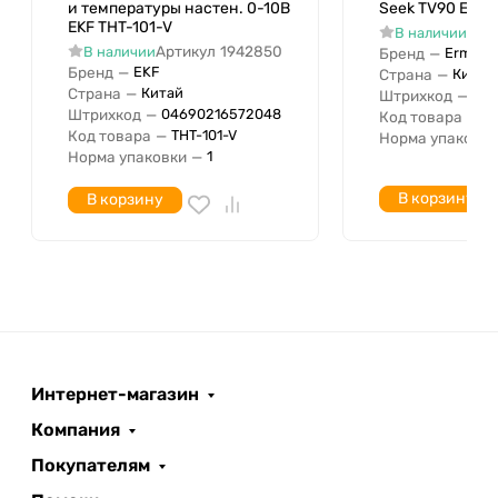
и температуры настен. 0-10В
Seek TV90 Erme
EKF THT-101-V
Арт
В наличии
Артикул
1942850
В наличии
Бренд
—
Ermenr
Бренд
—
EKF
Страна
—
Китай
Страна
—
Китай
Штрихкод
—
05
Штрихкод
—
04690216572048
Код товара
—
8
Код товара
—
THT-101-V
Норма упаковки
Норма упаковки
—
1
В корзину
В корзину
Интернет-магазин
Компания
Покупателям