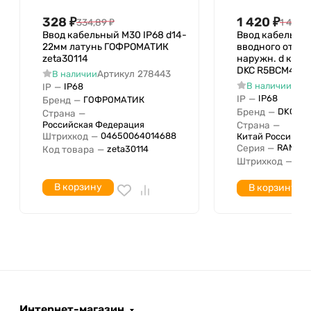
328
₽
1 420
₽
334,89
₽
1 448,
Ввод кабельный М30 IP68 d14-
Ввод кабельны
22мм латунь ГОФРОМАТИК
вводного отве
zeta30114
наружн. d кабе
DKC R5BCM48
Артикул
278443
В наличии
Арт
В наличии
IP
—
IP68
IP
—
IP68
Бренд
—
ГОФРОМАТИК
Бренд
—
DKC
Страна
—
Российская Федерация
Страна
—
Штрихкод
—
04650064014688
Китай Российск
Серия
—
RAM blo
Код товара
—
zeta30114
Штрихкод
—
04
В корзину
В корзину
Интернет-магазин