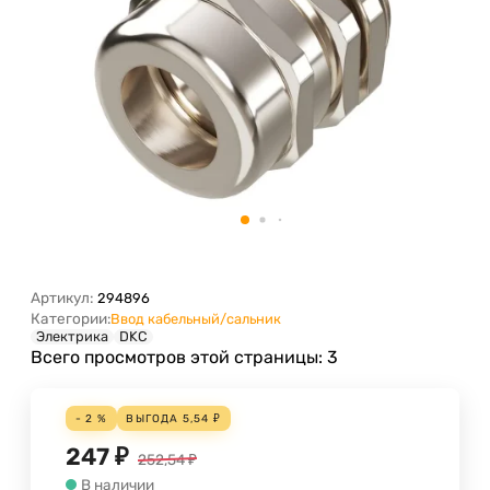
Артикул:
294896
Категории:
Ввод кабельный/сальник
Электрика
DKC
Всего просмотров этой страницы:
3
- 2 %
ВЫГОДА
5,54
₽
247
₽
252,54
₽
В наличии