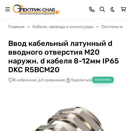
Темная 
Главная
Кабели, провода и аксессуары
Системы ввода
Ввод кабельный латунный d
вводного отверстия М20
наружн. d кабеля 8-12мм IP65
DKC R5BCM20
В избранное
К сравнению
Поделиться
НОВИНКА