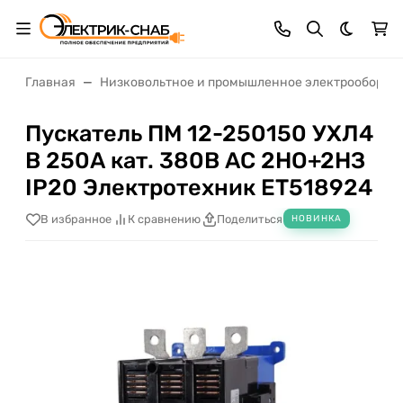
Темная 
Главная
Низковольтное и промышленное электрооборуд
Пускатель ПМ 12-250150 УХЛ4
В 250А кат. 380В AC 2НО+2НЗ
IP20 Электротехник ET518924
В избранное
К сравнению
Поделиться
НОВИНКА