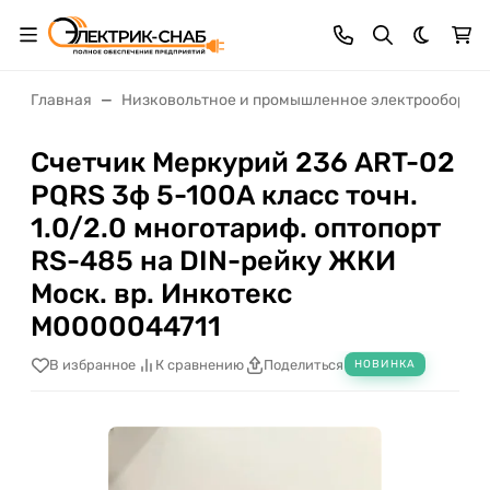
Темная 
Главная
Низковольтное и промышленное электрооборуд
Счетчик Меркурий 236 ART-02
PQRS 3ф 5-100А класс точн.
1.0/2.0 многотариф. оптопорт
RS-485 на DIN-рейку ЖКИ
Моск. вр. Инкотекс
М0000044711
В избранное
К сравнению
Поделиться
НОВИНКА