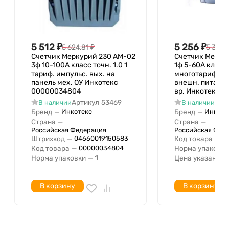
напряжение с
Номинальное линейное
400 В
напряжение по
Номинальный ток (in)
5 А
5 512
₽
5 256
₽
5 624,81
₽
5 363,1
Счетчик Меркурий 230 AM-02
Счетчик Мерку
3ф 10-100А класс точн. 1.0 1
1ф 5-60А класс 
тариф. импульс. вых. на
многотариф. R
панель мех. ОУ Инкотекс
внешн. питание
00000034804
вр. Инкотекс 
Артикул
53469
Арт
В наличии
В наличии
Бренд
—
Бренд
—
Инкотекс
Инкоте
Страна
—
Страна
—
Российская Федерация
Российская Фед
Штрихкод
—
Код товара
—
04660019150583
М
Код товара
—
Норма упаковки
00000034804
Норма упаковки
—
Цена указана з
1
В корзину
В корзину