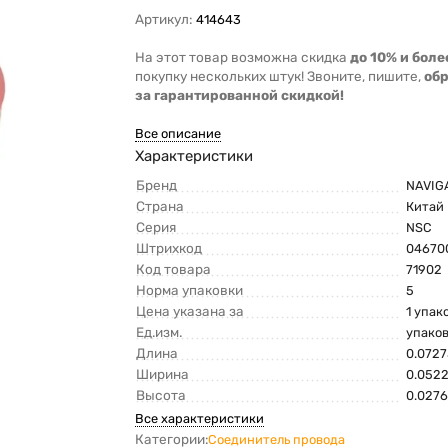
Артикул:
414643
На этот товар возможна скидка
до 10% и боле
покупку нескольких штук! Звоните, пишите,
об
за гарантированной скидкой!
Все описание
Характеристики
Бренд
NAVIG
Страна
Китай
Серия
NSC
Штрихкод
04670
Код товара
71902
Норма упаковки
5
Цена указана за
1 упак
Ед.изм.
упако
Длина
0.0727
Ширина
0.0522
Высота
0.0276
Все характеристики
Категории:
Соединитель провода