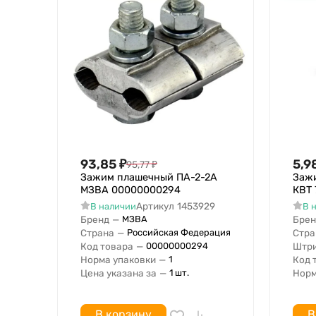
93,85
₽
5,9
95,77
₽
Зажим плашечный ПА-2-2А
Заж
МЗВА 00000000294
КВТ 
Артикул
1453929
В наличии
В 
Бренд
—
Брен
МЗВА
Страна
—
Стра
Российская Федерация
Код товара
—
Штри
00000000294
Норма упаковки
—
Код 
1
Цена указана за
—
Норм
1 шт.
В корзину
В