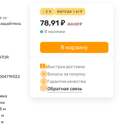
- 2 %
ВЫГОДА
1,61
₽
е
за
78,91
₽
ращайтесь
80,52
₽
В наличии
В корзину
ATOR
Быстрая доставка
Бонусы за покупку
004719022
Гарантия качества
Обратная связь
овка
вка
5 м
 м
 м