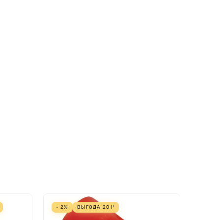
- 2%
ВЫГОДА
20
₽
- 2%