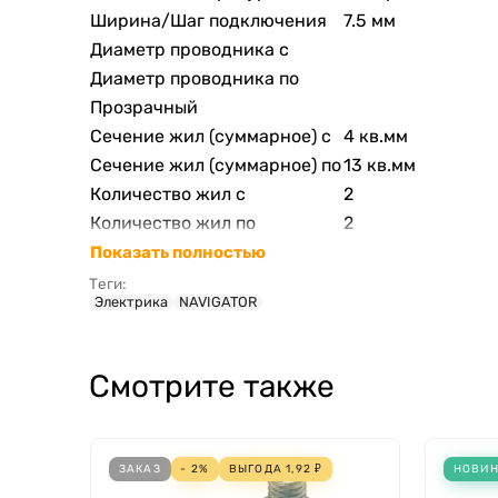
Ширина/Шаг подключения
7.5 мм
Диаметр проводника с
Диаметр проводника по
Прозрачный
Сечение жил (суммарное) с
4 кв.мм
Сечение жил (суммарное) по
13 кв.мм
Количество жил с
2
Количество жил по
2
Показать полностью
Теги:
Электрика
NAVIGATOR
Смотрите также
ЗАКАЗ
- 2%
ВЫГОДА
1,92
₽
НОВИ