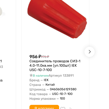
956
₽
78
976
₽
1
Соединитель проводов СИЗ-1
Сое
4.0-11.0кв.мм (уп.100шт) IEK
1.0
83
USC-10-7-100
Nav
Артикул
133891
В наличии
В
Бренд
—
Бре
IEK
36
Страна
—
Стр
Китай
Штрихкод
—
Сер
04606056129380
Код товара
—
Штр
USC-10-7-100
Норма упаковки
—
Код
100
В корзину