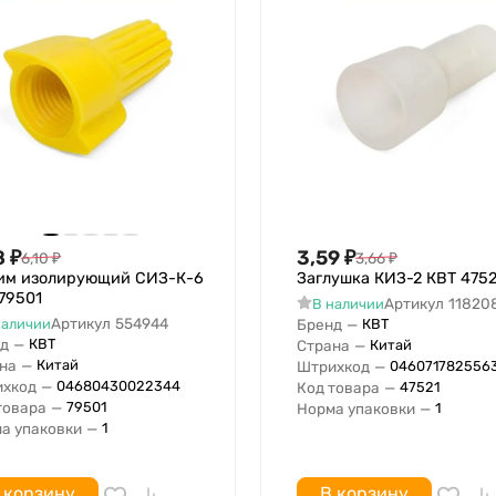
8
₽
3,59
₽
6,10
₽
3,66
₽
им изолирующий СИЗ-К-6
Заглушка КИЗ-2 КВТ 4752
79501
Артикул
11820
В наличии
Артикул
554944
наличии
Бренд
—
КВТ
д
—
КВТ
Страна
—
Китай
на
—
Китай
Штрихкод
—
046071782556
хкод
—
04680430022344
Код товара
—
47521
товара
—
79501
Норма упаковки
—
1
а упаковки
—
1
 корзину
В корзину