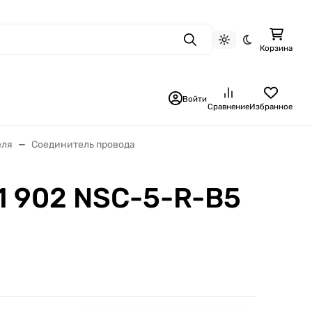
Поиск
Светлая тема
Темная тема
Корзина
Войти
Сравнение
Избранное
еля
Соединитель провода
 902 NSC-5-R-B5