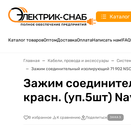
Каталог
Каталог товаров
Оптом
Доставка
Оплата
Написать нам!
FAQ
Главная
Кабели, провода и аксессуары
Систем
Зажим соединительный изолирующий 71 902 NSC-5
Зажим соедините
красн. (уп.5шт) Na
В избранное
К сравнению
Поделиться
ЗАКАЗ