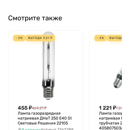
Смотрите также
- 2%
ВЫГОДА
9,21
₽
- 2%
ВЫГОДА
25,
455
₽
1 221
₽
464,21
₽
1 246,2
Лампа газоразрядная
Лампа газораз
натриевая ДНаТ 250 E40 St
натриевая NAV-
Световые Решения 22105
трубчатая 200
405807503664
Артикул
1362288
В наличии