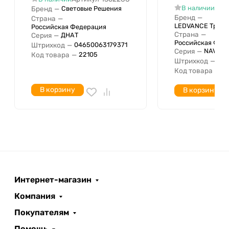
Арт
В наличии
Бренд
—
Световые Решения
Бренд
—
Страна
—
LEDVANCE Тради
Российская Федерация
Страна
—
Серия
—
ДНАТ
Российская Фед
Штрихкод
—
04650063179371
Серия
—
NAV
Код товара
—
22105
Штрихкод
—
04
Код товара
—
4
В корзину
В корзину
Интернет-магазин
Компания
Покупателям
Помощь