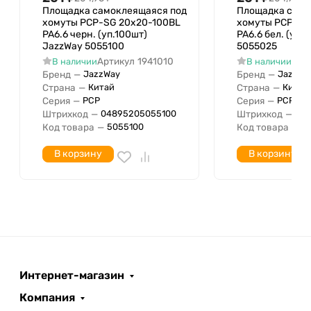
Площадка самоклеящаяся под
Площадка само
хомуты PCP-SG 20х20-100BL
хомуты PCP-SG
PA6.6 черн. (уп.100шт)
PA6.6 бел. (уп.
JazzWay 5055100
5055025
Артикул
1941010
Арт
В наличии
В наличии
Бренд
—
Бренд
—
JazzWay
JazzWa
Страна
—
Страна
—
Китай
Китай
Серия
—
Серия
—
PCP
PCP
Штрихкод
—
Штрихкод
—
04895205055100
04
Код товара
—
Код товара
—
5055100
5
В корзину
В корзину
Интернет-магазин
Компания